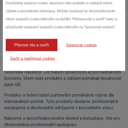
Používáme soubory cookie, abychom Vám poskytli co nejlepší online
zážitek a konzistentní informace. Můžete souhlasit se shromažďováním
všech souborů cookie kliknutím na tlačítko "Přijmout vše a zavřít" nebo si
přizpůsobit nastavení souborů cookie kliknutím na "Spravovat cookies".
Kaitrade, správná volba.
Naše společnost dodává na trh špičkové laboratorní a
Přijmout vše a zavřít
Spravovat cookies
zkušební přístroje již od roku 1992. Jsme tradiční a zavedený
partner renomovaných dodavatelů i zákazníků.
Zavřít a nepřijmout cookies
Jsme přítomni téměř ve všech odvětvích průmyslu v České a
Slovenské republice. Od malých společností až po nadnárodní
koncerny. Všem naše produkty a zařízení pomáhají dosahovat
jejich cílů.
Produkty a řešení našim partnerům pomáháme vybrat dle
individuálních potřeb. Tyto produkty dodáme, profesionálně
instalujeme a dlouhodobě udržujeme v bezvadném stavu.
Nabízíme a zprostředkováváme školení a konzultace. Vše pro
dlouhodobou profesionální spolupráci.