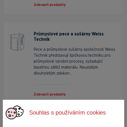
Zobrazit produkty
Průmyslové pece a sušárny Weiss
Technik
Pece a průmyslové sušárny společnosti Weiss
Technik představují špičkovou techniku pro
průmyslové výrobní procesy, vyžadující
tepelnou zátěž materiálu. Neustálým
dlouholetým zdokon...
Zobrazit produkty
Souhlas s používáním cookies
Všechny kategorie