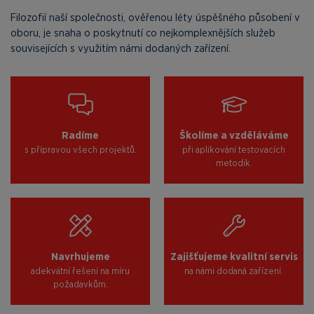
Filozofií naší společnosti, ověřenou léty úspěšného působení v
oboru, je snaha o poskytnutí co nejkomplexnějších služeb
souvisejících s využitím námi dodaných zařízení.
Radíme
Školíme a vzděláváme
s přípravou všech projektů.
při aplikování testovacích
metodik.
Navrhujeme
Zajišťujeme kvalitní servis
adekvátní řešení na míru
na námi dodaná zařízení.
požadavkům.