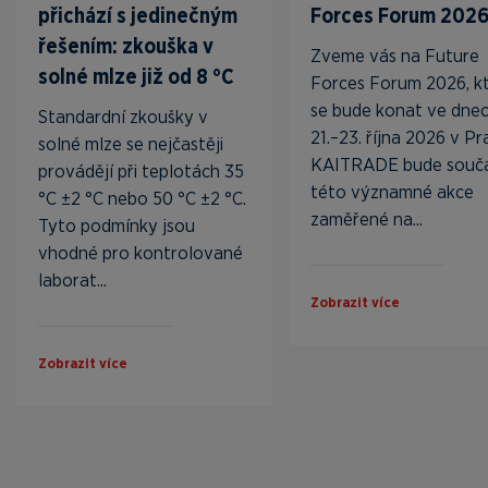
přichází s jedinečným
Forces Forum 202
řešením: zkouška v
Zveme vás na Future
solné mlze již od 8 °C
Forces Forum 2026, k
se bude konat ve dne
Standardní zkoušky v
21.–23. října 2026 v Pr
solné mlze se nejčastěji
KAITRADE bude součá
provádějí při teplotách 35
této významné akce
°C ±2 °C nebo 50 °C ±2 °C.
zaměřené na...
Tyto podmínky jsou
vhodné pro kontrolované
laborat...
Zobrazit více
Zobrazit více