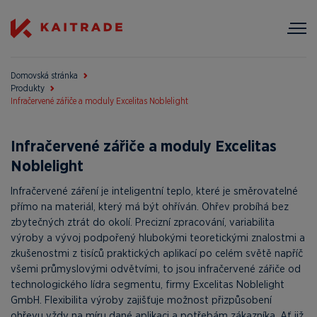
Domovská stránka
Produkty
Infračervené zářiče a moduly Excelitas Noblelight
Infračervené zářiče a moduly Excelitas
Noblelight
Infračervené záření je inteligentní teplo, které je směrovatelné
přímo na materiál, který má být ohříván. Ohřev probíhá bez
zbytečných ztrát do okolí. Precizní zpracování, variabilita
výroby a vývoj podpořený hlubokými teoretickými znalostmi a
zkušenostmi z tisíců praktických aplikací po celém světě napříč
všemi průmyslovými odvětvími, to jsou infračervené zářiče od
technologického lídra segmentu, firmy Excelitas Noblelight
GmbH. Flexibilita výroby zajišťuje možnost přizpůsobení
ohřevu vždy na míru dané aplikaci a potřebám zákazníka. Ať již