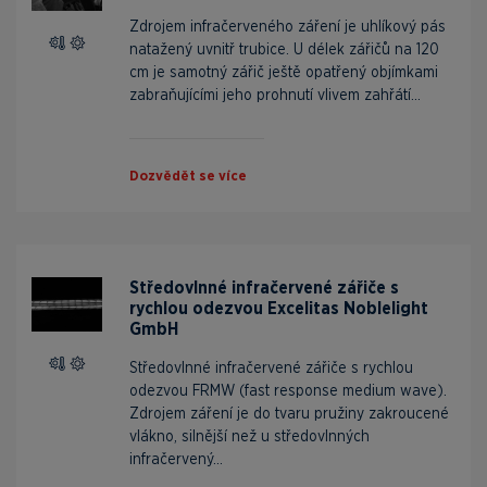
Zdrojem infračerveného záření je uhlíkový pás
natažený uvnitř trubice. U délek zářičů na 120
cm je samotný zářič ještě opatřený objímkami
zabraňujícími jeho prohnutí vlivem zahřátí...
Dozvědět se více
Středovlnné infračervené zářiče s
rychlou odezvou Excelitas Noblelight
GmbH
Středovlnné infračervené zářiče s rychlou
odezvou FRMW (fast response medium wave).
Zdrojem záření je do tvaru pružiny zakroucené
vlákno, silnější než u středovlnných
infračervený...