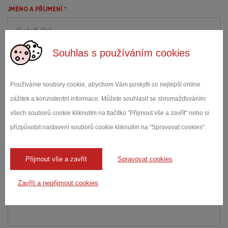
JMÉNO A PŘÍJMENÍ *
Souhlas s používáním cookies
E-MAIL *
Používáme soubory cookie, abychom Vám poskytli co nejlepší online
zážitek a konzistentní informace. Můžete souhlasit se shromažďováním
ZPRÁVA *
všech souborů cookie kliknutím na tlačítko "Přijmout vše a zavřít" nebo si
přizpůsobit nastavení souborů cookie kliknutím na "Spravovat cookies".
Přijmout vše a zavřít
Spravovat cookies
Zavřít a nepřijmout cookies