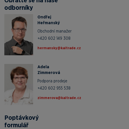
Obraťte se na naše
odborníky
Ondřej
Heřmanský
Obchodní manažer
+420 602 149 308
zc.edartiak@yksnamreh
Adela
Zimmerová
Podpora prodeje
+420 602 955 538
zc.edartiak@avoremmiz
Poptávkový
formulář