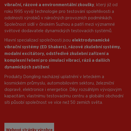
vibrační, rázové a environmentální zkoušky
, který již od
roku 1995 vyvíjí technologie pro testování spolehlivosti a
odolnosti výrobků v náročných provozních podmínkách.
Společnost sídlí v čínském Suzhou a patří mezi významné
světové dodavatele dynamických testovacích systémů.
Hlavní specializací společnosti jsou
elektrodynamické
vibrační systémy (ED Shakers), rázové zkušební systémy,
modalní excitátory, odstředivé zkušební zařízení a
komplexní řešení pro simulaci vibrací, rázů a dalších
dynamických zatížení
.
Produkty Dongling nacházejí uplatnění v leteckém a
kosmickém průmyslu, automobilovém sektoru, železniční
dopravě, elektronice i energetice. Díky rozsáhlým vývojovým
kapacitám, vlastnímu testovacímu centru a globální obchodní
síti působí společnost ve více než 50 zemích světa.
Webové stránky výrobce