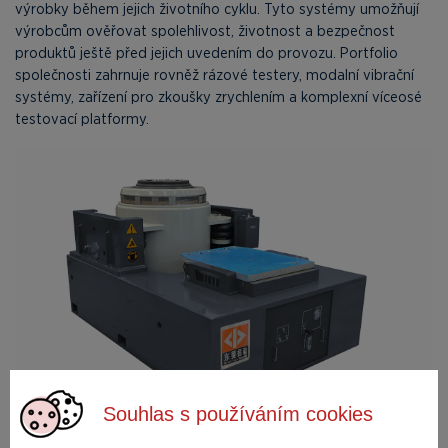
výrobky během jejich životního cyklu. Tyto systémy umožňují
výrobcům ověřovat spolehlivost, životnost a bezpečnost
produktů ještě před jejich uvedením do provozu. Portfolio
společnosti zahrnuje rovněž rázové testery, modalní vibrační
systémy, zařízení pro zkoušky zrychlením a komplexní víceosé
testovací platformy.
Souhlas s používáním cookies