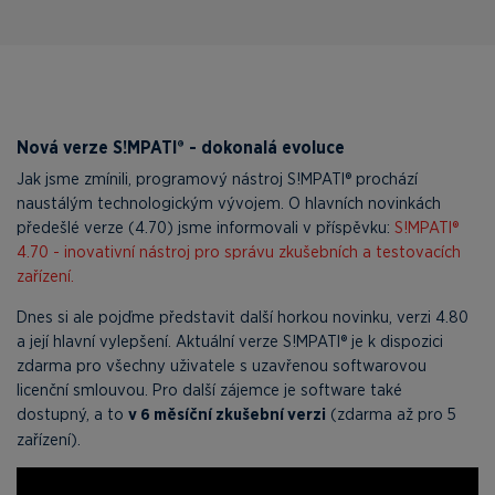
Nová verze S!MPATI® - dokonalá evoluce
Jak jsme zmínili, programový nástroj S!MPATI® prochází
naustálým technologickým vývojem. O hlavních novinkách
předešlé verze (4.70) jsme informovali v příspěvku:
S!MPATI®
4.70 - inovativní nástroj pro správu zkušebních a testovacích
zařízení.
Dnes si ale pojďme představit další horkou novinku, verzi 4.80
a její hlavní vylepšení. Aktuální verze S!MPATI® je k dispozici
zdarma pro všechny uživatele s uzavřenou softwarovou
licenční smlouvou. Pro další zájemce je software také
dostupný, a to
v 6 měsíční zkušební verzi
(zdarma až pro 5
zařízení).