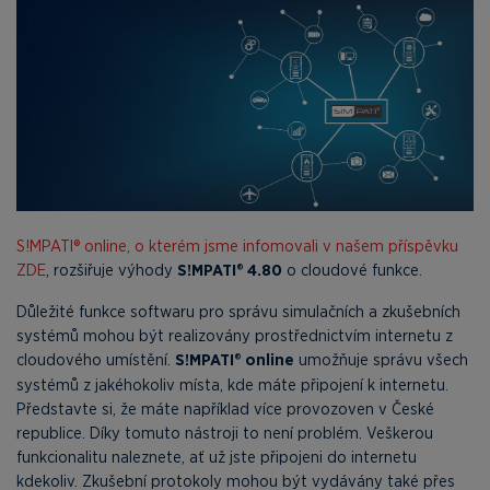
S!MPATI® online, o kterém jsme infomovali v našem příspěvku
ZDE
, rozšiřuje výhody
S!MPATI® 4.80
o cloudové funkce.
Důležité funkce softwaru pro správu simulačních a zkušebních
systémů mohou být realizovány prostřednictvím internetu z
cloudového umístění.
S!MPATI® online
umožňuje správu všech
systémů z jakéhokoliv místa, kde máte připojení k internetu.
Představte si, že máte například více provozoven v České
republice. Díky tomuto nástroji to není problém. Veškerou
funkcionalitu naleznete, ať už jste připojeni do internetu
kdekoliv. Zkušební protokoly mohou být vydávány také přes