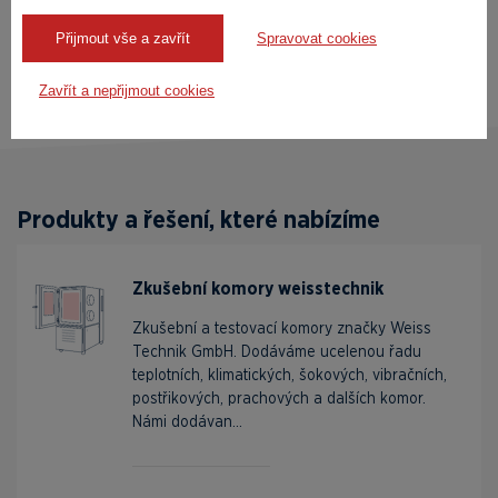
S!MPATI® Time Labs
Přijmout vše a zavřít
Spravovat cookies
PDF, 327.39KB
Zavřít a nepřijmout cookies
Produkty a řešení, které nabízíme
Zkušební komory weisstechnik
Zkušební a testovací komory značky Weiss
Technik GmbH. Dodáváme ucelenou řadu
teplotních, klimatických, šokových, vibračních,
postřikových, prachových a dalších komor.
Námi dodávan...