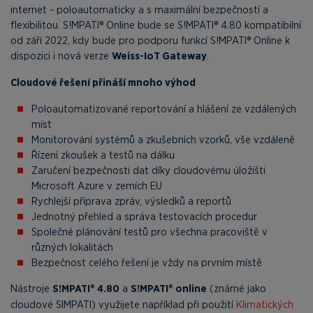
internet - poloautomaticky a s maximální bezpečností a
flexibilitou. S!MPATI® Online bude se S!MPATI® 4.80 kompatibilní
od září 2022, kdy bude pro podporu funkcí S!MPATI® Online k
dispozici i nová verze
Weiss-IoT Gateway
.
Cloudové řešení přináší mnoho výhod
Poloautomatizované reportování a hlášení ze vzdálených
míst
Monitorování systémů a zkušebních vzorků, vše vzdáleně
Řízení zkoušek a testů na dálku
Zaručení bezpečnosti dat díky cloudovému úložišti
Microsoft Azure v zemích EU
Rychlejší příprava zpráv, výsledků a reportů
Jednotný přehled a správa testovacích procedur
Společné plánování testů pro všechna pracoviště v
různých lokalitách
Bezpečnost celého řešení je vždy na prvním místě
Nástroje
S!MPATI® 4.80
a
S!MPATI® online
(známé jako
cloudové SIMPATI) využijete například při použití
Klimatických