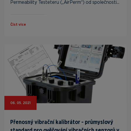
Permeability Testeteru („AirPerm“) od společnosti...
Číst více
06. 05. 2021
Přenosný vibrační kalibrátor - průmyslový
standard pro ověřování vibračních senzorů v