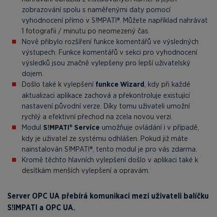
zobrazování spolu s naměřenými daty pomocí
vyhodnocení přímo v S!MPATI®. Můžete například nahrávat
1 fotografii / minutu po neomezený čas.
Nově přibylo rozšíření funkce komentářů ve výsledných
výstupech. Funkce komentářů v sekci pro vyhodnocení
výsledků jsou značně vylepšeny pro lepší uživatelský
dojem.
Došlo také k vylepšení
funkce Wizard
, kdy při každé
aktualizaci aplikace zachová a překontroluje existující
nastavení původní verze. Díky tomu uživateli umožní
rychlý a efektivní přechod na zcela novou verzi.
Modul
S!MPATI® Service
umožňuje ovládání i v případě,
kdy je uživatel ze systému odhlášen. Pokud již máte
nainstalován S!MPATI®, tento modul je pro vás zdarma.
Kromě těchto hlavních vylepšení došlo v aplikaci také k
desítkám menších vylepšení a opravám.
Server OPC UA přebírá komunikaci mezi uživateli balíčku
S!IMPATI a OPC UA.