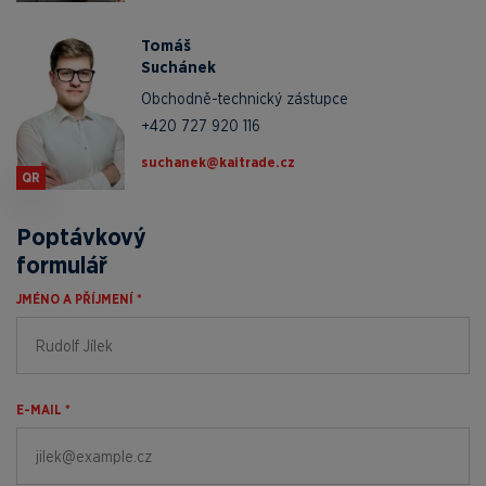
Tomáš
Suchánek
Obchodně-technický zástupce
+420 727 920 116
zc.edartiak@kenahcus
QR
Poptávkový
formulář
JMÉNO A PŘÍJMENÍ *
E-MAIL *