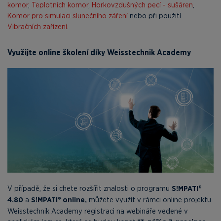
komor
,
Teplotních komor
,
Horkovzdušných pecí - sušáren
,
Komor pro simulaci slunečního záření
nebo při použití
Vibračních zařízení
.
Využijte online školení díky Weisstechnik Academy
V případě, že si chete rozšířit znalosti o programu
S!MPATI®
4.80
a
S!MPATI® online,
můžete využít v rámci online projektu
Weisstechnik Academy registraci na webináře vedené v