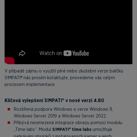
V případě zájmu o využití plné nebo zkušební verze balíčku
S!MPATI® nás prosím kotaktujte, provedeme vás celým
procesem implementace.
Klíčová vylepšení
S!MPATI®
v nové verzi 4.80
Rozšířená podpora Windows o verze Windows 11,
Windows Server 2019 a Windows Server 2022.
Přibývá neomezená integrace obrazu pomocí modulu
„Time labs“. Modul
S!MPATI® time labs
umožňuje
nahrávání obrázků z instalovaných kamer a jejich