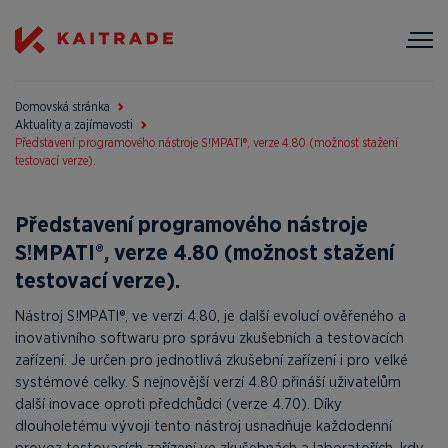
Domovská stránka
Aktuality a zajímavosti
Představení programového nástroje S!MPATI®, verze 4.80 (možnost stažení
testovací verze).
Představení programového nástroje
S!MPATI®, verze 4.80 (možnost stažení
testovací verze).
Nástroj S!MPATI®, ve verzi 4.80, je další evolucí ověřeného a
inovativního softwaru pro správu zkušebních a testovacích
zařízení. Je určen pro jednotlivá zkušební zařízení i pro velké
systémové celky. S nejnovější verzí 4.80 přináší uživatelům
další inovace oproti předchůdci (verze 4.70). Díky
dlouholetému vývoji tento nástroj usnadňuje každodenní
provoz testovacích zařízení ve zkušebnách a laboratořích, kdy