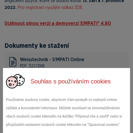
anglickém jazyce, které se budou konat
13. září a 7. prosince
2022.
Pro registraci využijte odkaz ZDE.
Stáhnout plnou verzi a demoverzi S!MPATI® 4.80
Dokumenty ke stažení
Weisstechnik - S!MPATI Online
PDF, 322.13KB
Souhlas s používáním cookies
Weisstechnik - OPC UA
PDF, 132.96KB
Používáme soubory cookie, abychom Vám poskytli co nejlepší online
zážitek a konzistentní informace. Můžete souhlasit se shromažďováním
S!MPATI® Online - instalace v 5 krocích
všech souborů cookie kliknutím na tlačítko "Přijmout vše a zavřít" nebo si
PDF, 1.23MB
přizpůsobit nastavení souborů cookie kliknutím na "Spravovat cookies".