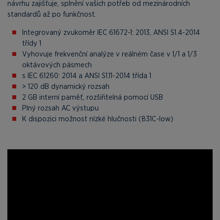
návrhu zajišťuje, splnění vašich potřeb od mezinárodních
standardů až po funkčnost.
Integrovaný zvukoměr IEC 61672-1: 2013, ANSI S1.4-2014
třídy 1
Vyhovuje frekvenční analýze v reálném čase v 1/1 a 1/3
oktávových pásmech
s IEC 61260: 2014 a ANSI S1.11-2014 třída 1
> 120 dB dynamický rozsah
2 GB interní paměť, rozšiřitelná pomocí USB
Plný rozsah AC výstupu
K dispozici možnost nízké hlučnosti (831C-low)