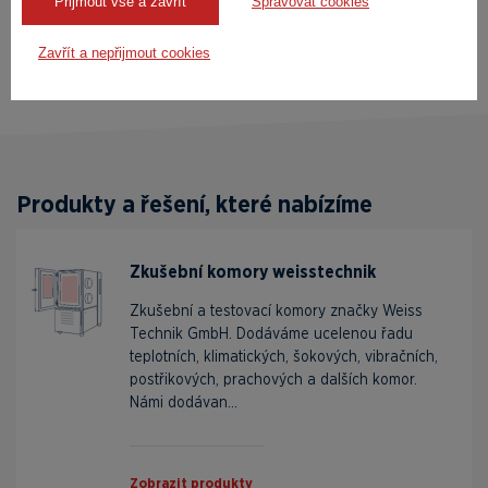
Přijmout vše a zavřít
Spravovat cookies
zde.
Zavřít a nepřijmout cookies
Produkty a řešení, které nabízíme
Zkušební komory weisstechnik
Zkušební a testovací komory značky Weiss
Technik GmbH. Dodáváme ucelenou řadu
teplotních, klimatických, šokových, vibračních,
postřikových, prachových a dalších komor.
Námi dodávan...
Zobrazit produkty