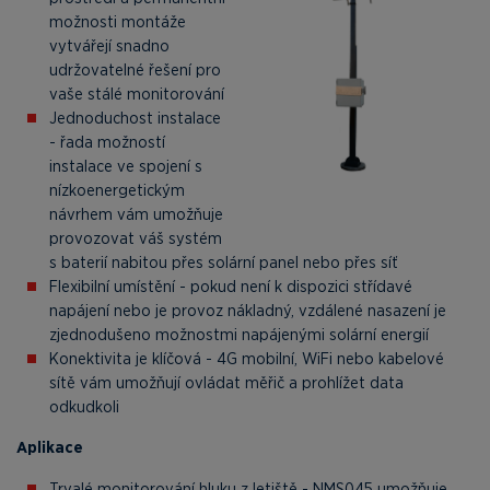
možnosti montáže
vytvářejí snadno
udržovatelné řešení pro
vaše stálé monitorování
Jednoduchost instalace
- řada možností
instalace ve spojení s
nízkoenergetickým
návrhem vám umožňuje
provozovat váš systém
s baterií nabitou přes solární panel nebo přes síť
Flexibilní umístění - pokud není k dispozici střídavé
napájení nebo je provoz nákladný, vzdálené nasazení je
zjednodušeno možnostmi napájenými solární energií
Konektivita je klíčová - 4G mobilní, WiFi nebo kabelové
sítě vám umožňují ovládat měřič a prohlížet data
odkudkoli
Aplikace
Trvalé monitorování hluku z letiště - NMS045 umožňuje