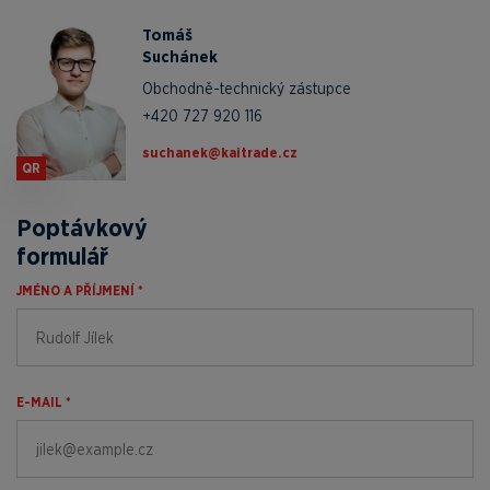
Tomáš
Suchánek
Obchodně-technický zástupce
+420 727 920 116
zc.edartiak@kenahcus
QR
Poptávkový
formulář
JMÉNO A PŘÍJMENÍ *
E-MAIL *