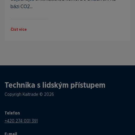
bázi CO2...
Číst více
Technika s lidským přístupem
Copyrigh Kaitrade © 2026
Telefon
+420 274 001 391
E-mail