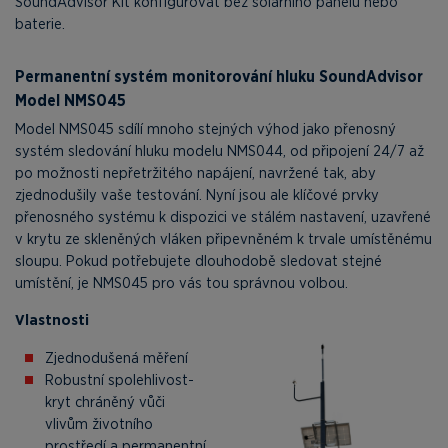
SoundAdvisor Kit konfigurovat bez solárního panelu nebo
baterie.
Permanentní systém monitorování hluku SoundAdvisor
Model NMS045
Model NMS045 sdílí mnoho stejných výhod jako přenosný
systém sledování hluku modelu NMS044, od připojení 24/7 až
po možnosti nepřetržitého napájení, navržené tak, aby
zjednodušily vaše testování. Nyní jsou ale klíčové prvky
přenosného systému k dispozici ve stálém nastavení, uzavřené
v krytu ze skleněných vláken připevněném k trvale umístěnému
sloupu. Pokud potřebujete dlouhodobě sledovat stejné
umístění, je NMS045 pro vás tou správnou volbou.
Vlastnosti
Zjednodušená měření
Robustní spolehlivost-
kryt chráněný vůči
vlivům životního
prostředí a permanentní