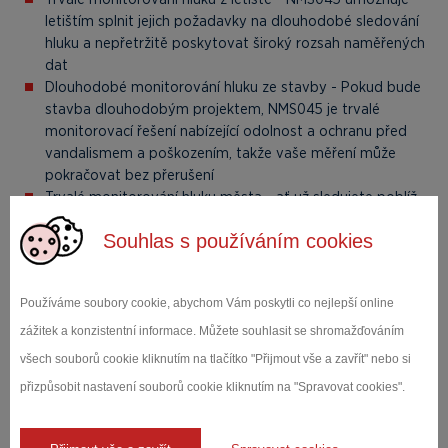
letištím splnit jejich požadavky na dlouhodobé sledování
hluku a nepřetržitě poskytovat široký rozsah naměřených
dat
Dlouhodobé monitorování hluku ze stavby - Pokud bude
stavba dlouhodobým projektem, NMS045 je trvalé
monitorovací řešení nabízející odolnost a ochranu před
vandalismem a poškozením, takže vaše měření může
pokračovat bez přerušení
Trvalé monitorování hluku města - ať už sledujete poblíž
mostu, rušné ulice, továrny nebo nočního klubu, NMS045
Souhlas s používáním cookies
vám pomáhá nepřetržitě měřit hladinu hluku a poskytuje
data k vytvoření příjemnější komunity vyhovující
vyhláškám
Používáme soubory cookie, abychom Vám poskytli co nejlepší online
zážitek a konzistentní informace. Můžete souhlasit se shromažďováním
všech souborů cookie kliknutím na tlačítko "Přijmout vše a zavřít" nebo si
přizpůsobit nastavení souborů cookie kliknutím na "Spravovat cookies".
V případě zájmu o více informací nás neváhejte kontaktovat