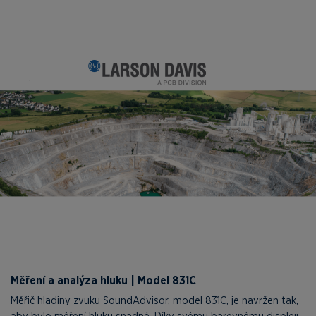
Měření a analýza hluku | Model 831C
Měřič hladiny zvuku SoundAdvisor, model 831C, je navržen tak,
aby bylo měření hluku snadné. Díky svému barevnému displeji,