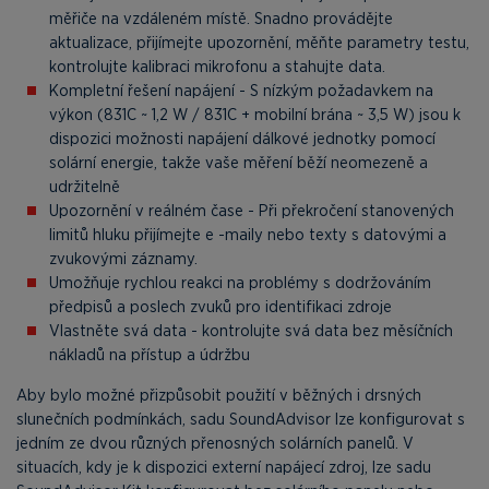
měřiče na vzdáleném místě. Snadno provádějte
aktualizace, přijímejte upozornění, měňte parametry testu,
kontrolujte kalibraci mikrofonu a stahujte data.
Kompletní řešení napájení - S nízkým požadavkem na
výkon (831C ~ 1,2 W / 831C + mobilní brána ~ 3,5 W) jsou k
dispozici možnosti napájení dálkové jednotky pomocí
solární energie, takže vaše měření běží neomezeně a
udržitelně
Upozornění v reálném čase - Při překročení stanovených
limitů hluku přijímejte e -maily nebo texty s datovými a
zvukovými záznamy.
Umožňuje rychlou reakci na problémy s dodržováním
předpisů a poslech zvuků pro identifikaci zdroje
Vlastněte svá data - kontrolujte svá data bez měsíčních
nákladů na přístup a údržbu
Aby bylo možné přizpůsobit použití v běžných i drsných
slunečních podmínkách, sadu SoundAdvisor lze konfigurovat s
jedním ze dvou různých přenosných solárních panelů. V
situacích, kdy je k dispozici externí napájecí zdroj, lze sadu