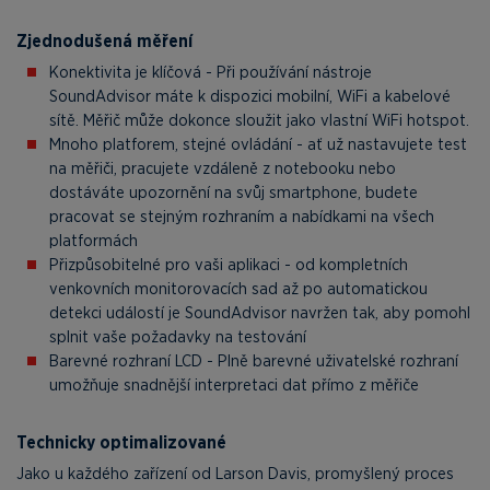
Zjednodušená měření
Konektivita je klíčová - Při používání nástroje
SoundAdvisor máte k dispozici mobilní, WiFi a kabelové
sítě. Měřič může dokonce sloužit jako vlastní WiFi hotspot.
Mnoho platforem, stejné ovládání - ať už nastavujete test
na měřiči, pracujete vzdáleně z notebooku nebo
dostáváte upozornění na svůj smartphone, budete
pracovat se stejným rozhraním a nabídkami na všech
platformách
Přizpůsobitelné pro vaši aplikaci - od kompletních
venkovních monitorovacích sad až po automatickou
detekci událostí je SoundAdvisor navržen tak, aby pomohl
splnit vaše požadavky na testování
Barevné rozhraní LCD - Plně barevné uživatelské rozhraní
umožňuje snadnější interpretaci dat přímo z měřiče
Technicky optimalizované
Jako u každého zařízení od Larson Davis, promyšlený proces