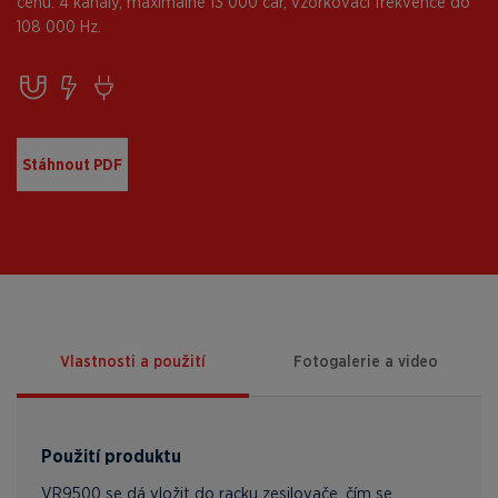
cenu. 4 kanály, maximálně 13 000 čar, vzorkovací frekvence do
108 000 Hz.
Stáhnout PDF
Vlastnosti a použití
Fotogalerie a video
Použití produktu
VR9500 se dá vložit do racku zesilovače, čím se