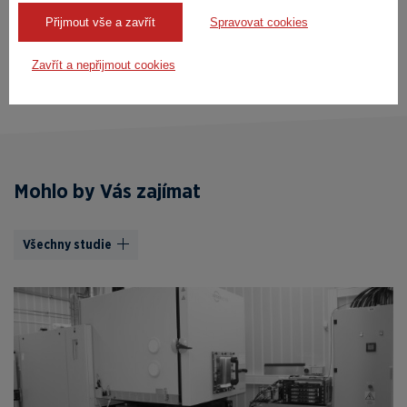
Přijmout vše a zavřít
Spravovat cookies
Odeslat poptávku
Zavřít a nepřijmout cookies
Mohlo by Vás zajímat
Všechny studie