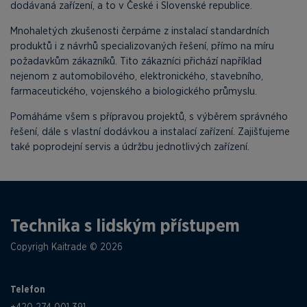
dodávaná zařízení, a to v České i Slovenské republice.
Mnohaletých zkušenosti čerpáme z instalací standardních
produktů i z návrhů specializovaných řešení, přímo na míru
požadavkům zákazníků. Tito zákazníci přichází například
nejenom z automobilového, elektronického, stavebního,
farmaceutického, vojenského a biologického průmyslu.
Pomáháme všem s přípravou projektů, s výběrem správného
řešení, dále s vlastní dodávkou a instalací zařízení. Zajišťujeme
také poprodejní servis a údržbu jednotlivých zařízení.
Technika s lidským přístupem
Copyrigh Kaitrade © 2026
Telefon
+420 274 001 391