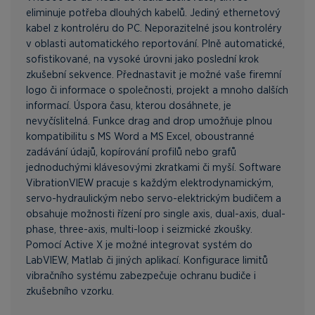
eliminuje potřeba dlouhých kabelů. Jediný ethernetový
kabel z kontroléru do PC. Neporazitelné jsou kontroléry
v oblasti automatického reportování. Plně automatické,
sofistikované, na vysoké úrovni jako poslední krok
zkušební sekvence. Přednastavit je možné vaše firemní
logo či informace o společnosti, projekt a mnoho dalších
informací. Úspora času, kterou dosáhnete, je
nevyčíslitelná. Funkce drag and drop umožňuje plnou
kompatibilitu s MS Word a MS Excel, oboustranné
zadávání údajů, kopírování profilů nebo grafů
jednoduchými klávesovými zkratkami či myší. Software
VibrationVIEW pracuje s každým elektrodynamickým,
servo-hydraulickým nebo servo-elektrickým budičem a
obsahuje možnosti řízení pro single axis, dual-axis, dual-
phase, three-axis, multi-loop i seizmické zkoušky.
Pomocí Active X je možné integrovat systém do
LabVIEW, Matlab či jiných aplikací. Konfigurace limitů
vibračního systému zabezpečuje ochranu budiče i
zkušebního vzorku.