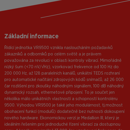
Základní informace
Řídící jednotka VR9500 vznikla nasloucháním požadavků
zákazníků a odborníků po celém světě a je právem
považována za revoluci v oblasti kontroly vibrací. Mimořádně
nízký šum (<70 nV/√Hz), vzorkovací frekvence od 100 Hz do
200 000 Hz, až 128 paralelních kanálů, unikátní TEDS rozhraní
pro automatické načítání zdrojových kódů snímačů, až 26 000
čar rozlišení pro zkoušky náhodným signálem, 100 dB náhodný
dynamický rozsah, ethernetové připojení. To je součet jen
několika málo unikátních vlastností a schopností kontroléru
9500. Výhodou VR9500 je také jeho modulárnost, tj.možnost
obohacení funkcí (modulů) dodatečně bez nutnosti dokoupení
nového hardware. Ekonomickou verzí je Medallion III, který je
ideálním řešením pro jednoduché řízení vibrací za dostupnou