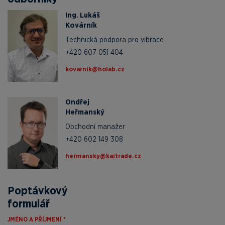
Ing. Lukáš
Kovárník
Technická podpora pro vibrace
+420 607 051 404
zc.baloh@kinravok
Ondřej
Heřmanský
Obchodní manažer
+420 602 149 308
zc.edartiak@yksnamreh
Poptávkový
formulář
JMÉNO A PŘÍJMENÍ *