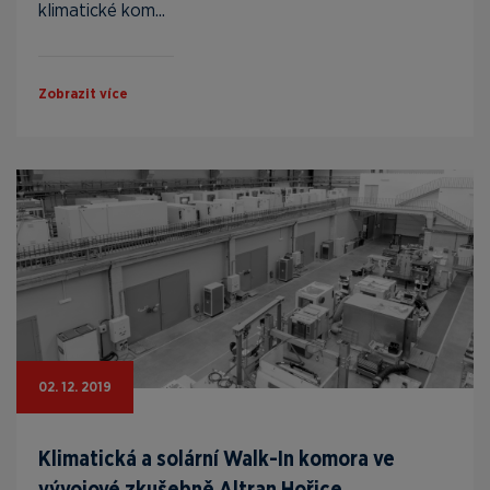
klimatické kom...
Zobrazit více
02. 12. 2019
Klimatická a solární Walk-In komora ve
vývojové zkušebně Altran Hořice.