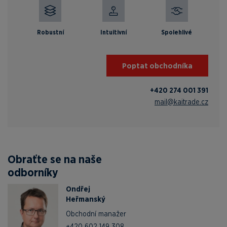
Robustní
Intuitivní
Spolehlivé
Poptat obchodníka
+420 274 001 391
mail@kaitrade.cz
Obraťte se na naše
odborníky
Ondřej
Heřmanský
Obchodní manažer
+420 602 149 308