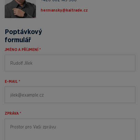
zc.edartiak@yksnamreh
Poptávkový
formulář
JMÉNO A PŘÍJMENÍ *
E-MAIL *
ZPRÁVA *