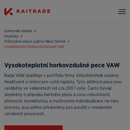
Domovská stránka
Produkty
Průmyslové pece a sušárny Weiss Technik
Vysokoteplotní horkovzdušné pece VAW
Vysokoteplotní horkovzdušné pece VAW
Řada VAW doplňuje v portfoliu firmy Vötschtechnik sušárny
HeatEvent o řešení pro vyšší teploty. Tyto skříňové pece jsou
vyráběny ve velikostech od cca 200 l výše. Často bývají
doplněny o přípojku inertního plynu a svou robustností,
přesností, konektivitou a možnostmi individualizace na míru
procesu, jsou přímo předurčeny pro použití v moderních
výrobních procesech.