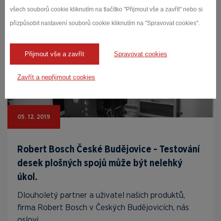
všech souborů cookie kliknutím na tlačítko "Přijmout vše a zavřít" nebo si
přizpůsobit nastavení souborů cookie kliknutím na "Spravovat cookies".
Přijmout vše a zavřít
Spravovat cookies
Zavřít a nepřijmout cookies
05. 12. 2019
Robert Bosch České Budějovice - Testování
desek plošných spojů může být nelehký
úkol.
Dlouholetý partner a uživatel našich produktů,
firma Robert Bosch v Českých Budějovicích, nás
oslovi...