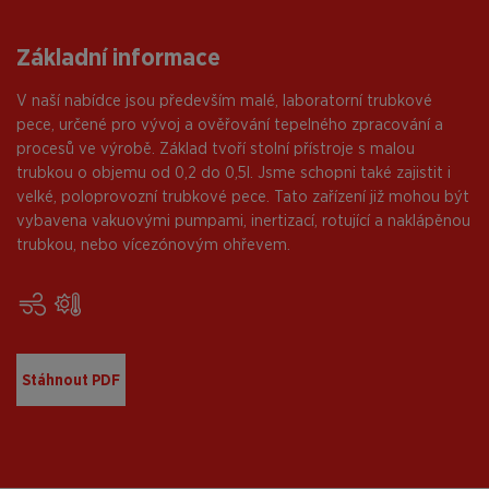
Základní informace
V naší nabídce jsou především malé, laboratorní trubkové
pece, určené pro vývoj a ověřování tepelného zpracování a
procesů ve výrobě. Základ tvoří stolní přístroje s malou
trubkou o objemu od 0,2 do 0,5l. Jsme schopni také zajistit i
velké, poloprovozní trubkové pece. Tato zařízení již mohou být
vybavena vakuovými pumpami, inertizací, rotující a naklápěnou
trubkou, nebo vícezónovým ohřevem.
Stáhnout PDF