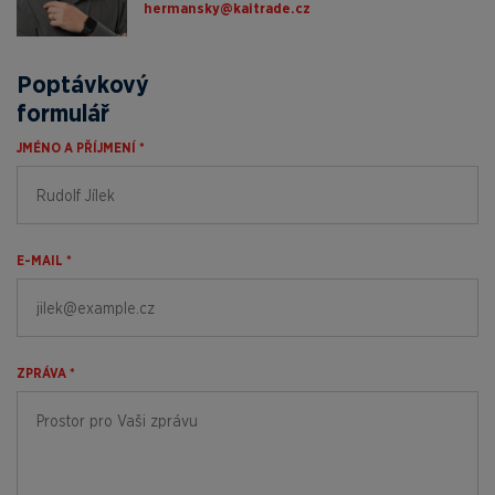
zc.edartiak@yksnamreh
Poptávkový
formulář
JMÉNO A PŘÍJMENÍ *
E-MAIL *
ZPRÁVA *