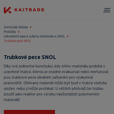
Domovská stránka
Produkty
Laboratorní pece a sušárny vötschoven a SNOL
Trubkové pece SNOL
Trubkové pece SNOL
Díky své jedinečné konstrukci, kdy ohřev materiálu probíhá v
uzavřené trubce, kterou je snadné evakuovat nebo inertizovat,
jsou trubkové pece ideálním zařízením pro výzkumná
pracoviště. Ohřívaný materiál může být buď v trubce staticky
uložen, nebo jí může protékat. U větších přístrojů lze trubku
použít jako reaktor pro výrobu nejrůznějších polymerních
materiálů.