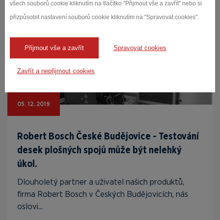
všech souborů cookie kliknutím na tlačítko "Přijmout vše a zavřít" nebo si
přizpůsobit nastavení souborů cookie kliknutím na "Spravovat cookies".
Přijmout vše a zavřít
Spravovat cookies
Zavřít a nepřijmout cookies
05. 12. 2019
Robert Bosch České Budějovice - Testování
desek plošných spojů může být nelehký
úkol.
Dlouholetý partner a uživatel našich produktů,
firma Robert Bosch v Českých Budějovicích, nás
oslovi...