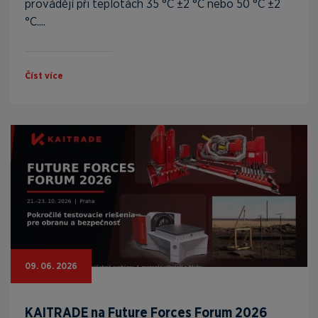
provádějí při teplotách 35 °C ±2 °C nebo 50 °C ±2
°C....
Číst více
09. 06. 2026
KAITRADE na Future Forces Forum 2026