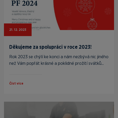
21. 12. 2023
Děkujeme za spolupráci v roce 2023!
Rok 2023 se chýlí ke konci a nám nezbývá nic jiného
než Vám popřát krásné a poklidné prožití svátků...
Číst více