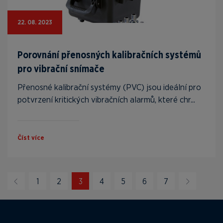
22. 08. 2023
Porovnání přenosných kalibračních systémů
pro vibrační snímače
Přenosné kalibrační systémy (PVC) jsou ideální pro
potvrzení kritických vibračních alarmů, které chr...
Číst více
1
2
3
4
5
6
7