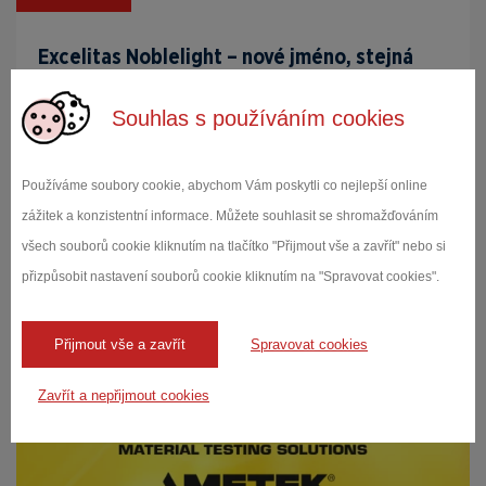
Excelitas Noblelight – nové jméno, stejná
kvalita
Souhlas s používáním cookies
Chtěli bychom Vás informovat, že u společnosti
Heraeus Noblelight GmbH došlo ke změně
obchodního náz...
Používáme soubory cookie, abychom Vám poskytli co nejlepší online
zážitek a konzistentní informace. Můžete souhlasit se shromažďováním
všech souborů cookie kliknutím na tlačítko "Přijmout vše a zavřít" nebo si
Číst více
přizpůsobit nastavení souborů cookie kliknutím na "Spravovat cookies".
Přijmout vše a zavřít
Spravovat cookies
Zavřít a nepřijmout cookies