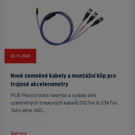
22. 11. 2023
Nové zemněné kabely a montážní klip pro
trojosé akcelerometry
PCB Piezotronics navrhla a vydala sérii
uzemněných triaxových kabelů 010Txx & 034Txx.
Tato série můž...
Číst více