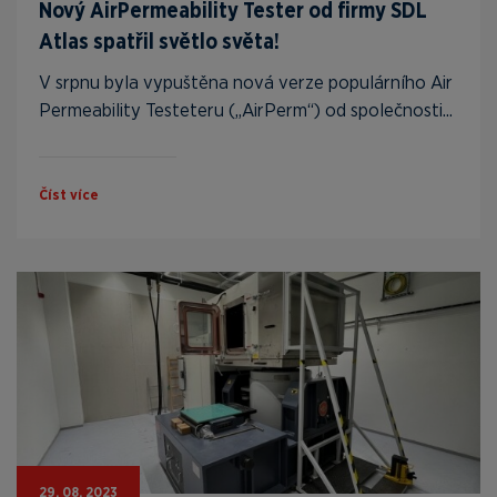
Nový AirPermeability Tester od firmy SDL
Atlas spatřil světlo světa!
V srpnu byla vypuštěna nová verze populárního Air
Permeability Testeteru („AirPerm“) od společnosti...
Číst více
29. 08. 2023