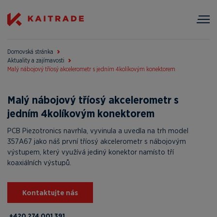
Domovská stránka
Aktuality a zajímavosti
Malý nábojový tříosý akcelerometr s jedním 4kolíkovým konektorem
Malý nábojový tříosý akcelerometr s
jedním 4kolíkovým konektorem
PCB Piezotronics navrhla, vyvinula a uvedla na trh model
357A67 jako náš první tříosý akcelerometr s nábojovým
výstupem, který využívá jediný konektor namísto tří
koaxiálních výstupů.
Kontaktujte nás
+420 274 001 391