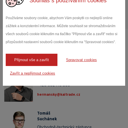
Souhlas s používáním cookies
Všechny kategorie
Používáme soubory cookie, abychom Vám poskytli co nejlepší online
zážitek a konzistentní informace. Můžete souhlasit se shromažďováním
všech souborů cookie kliknutím na tlačítko "Přijmout vše a zavřít" nebo si
přizpůsobit nastavení souborů cookie kliknutím na "Spravovat cookies".
Obraťte se na naše
odborníky
Přijmout vše a zavřít
Spravovat cookies
Ondřej
Heřmanský
Zavřít a nepřijmout cookies
Obchodní manažer
+420 602 149 308
zc.edartiak@yksnamreh
Tomáš
Suchánek
Obchodně-technický zástupce