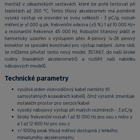
montáž v zákaznických sestavách, které lze poté testovat při
teplotách až 260 °C. Tento tříosý akcelerometr má poměrně
vysoký výstup ve srovnání se svou velikostí - 3 pC/g, rozsah
měření je ±1 000 g pk, frekvenční odezva (±5 %) 1 až 10 000 Hz+
a rezonanční frekvence 45 000 Hz. Robustní titanový plášť je
hermeticky uzavřen s výstupem přes 4-pinový ¼-28 pinový
konektor se speciální konstrukcí pro výstup nabíjení. Jsme rádi,
že můžeme přivítat tento nový model, 357A67, do naší široké
rodiny triaxiálních akcelerometrů a rozšířit naši nabídku
nábojových modelů.
Technické parametry
využívá jeden vícevodičový kabel namísto tří
samostatných koaxiálních kabelů, čímž výrazně zmenšuje
instalační prostor pro senzor/kabel
vysoký nábojový výstup při malých rozměrech - 3 pC/g
široký frekvenční rozsah 1 až 10 000 Hz pro osu x nebo y
a 1 až 12 800 Hz pro osu z
+/-1000g peak tříosá měření dostupná z lehkého,
miniaturního akcelerometru