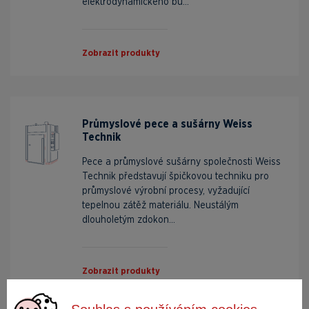
elektrodynamického bu...
Zobrazit produkty
Průmyslové pece a sušárny Weiss
Technik
Pece a průmyslové sušárny společnosti Weiss
Technik představují špičkovou techniku pro
průmyslové výrobní procesy, vyžadující
tepelnou zátěž materiálu. Neustálým
dlouholetým zdokon...
Zobrazit produkty