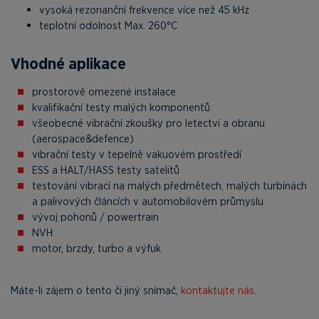
vysoká rezonanční frekvence více než 45 kHz
teplotní odolnost Max. 260°C
Vhodné aplikace
prostorově omezené instalace
kvalifikační testy malých komponentů
všeobecné vibrační zkoušky pro letectví a obranu
(aerospace&defence)
vibrační testy v tepelně vakuovém prostředí
ESS a HALT/HASS testy satelitů
testování vibrací na malých předmětech, malých turbínách
a palivových článcích v automobilovém průmyslu
vývoj pohonů / powertrain
NVH
motor, brzdy, turbo a výfuk
Máte-li zájem o tento či jiný snímač,
kontaktujte nás
.