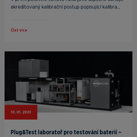
akreditovaný kalibrační postup popisující kalibra...
Číst více
10. 01. 2023
Plug&Test laboratoř pro testování baterií –