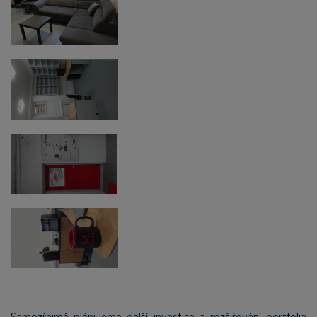
Samozřejmě plánujeme další investice a rozšiřování portfolia