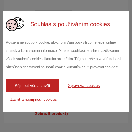
Zobrazit produkty
Souhlas s používáním cookies
Používáme soubory cookie, abychom Vám poskytli co nejlepší online
Simulace slunečního záření a
zážitek a konzistentní informace. Můžete souhlasit se shromažďováním
povětrnostních vlivů Atlas MTS
všech souborů cookie kliknutím na tlačítko "Přijmout vše a zavřít" nebo si
Komory pro sluneční simulaci Weiss Technik
přizpůsobit nastavení souborů cookie kliknutím na "Spravovat cookies".
GmbH a Atlas MTT. Přímé sluneční světlo,
teplo, chlad a vlhkost. Téměř veškeré
předměty každodenního života podléhají těmto
Přijmout vše a zavřít
Spravovat cookies
vlivům prostř...
Zavřít a nepřijmout cookies
Zobrazit produkty