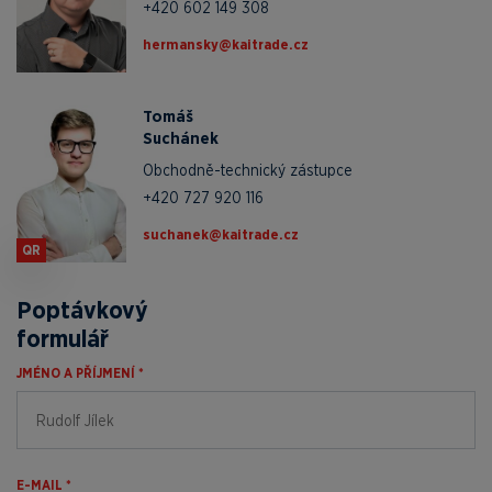
+420 602 149 308
zc.edartiak@yksnamreh
Tomáš
Suchánek
Obchodně-technický zástupce
+420 727 920 116
zc.edartiak@kenahcus
QR
Poptávkový
formulář
JMÉNO A PŘÍJMENÍ *
E-MAIL *