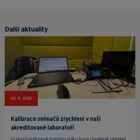
Další aktuality
02. 11. 2023
Kalibrace snímačů zrychlení v naší
akreditované laboratoři
V první polovině tohoto roku jsme úspěšně obhájili