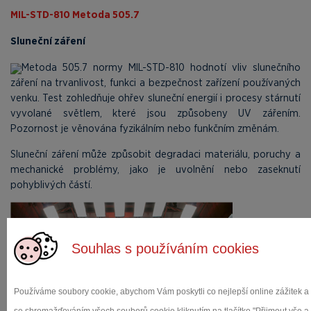
MIL-STD-810 Metoda 505.7
Sluneční záření
Metoda 505.7 normy MIL-STD-810 hodnotí vliv slunečního
záření na trvanlivost, funkci a bezpečnost zařízení používaných
venku. Test zohledňuje ohřev sluneční energií i procesy stárnutí
vyvolané světlem, které jsou způsobeny UV zářením.
Pozornost je věnována fyzikálním nebo funkčním změnám.
Sluneční záření může způsobit degradaci materiálu, poruchy a
mechanické problémy, jako je uvolnění nebo zaseknutí
pohyblivých částí.
Souhlas s používáním cookies
Používáme soubory cookie, abychom Vám poskytli co nejlepší online zážitek a 