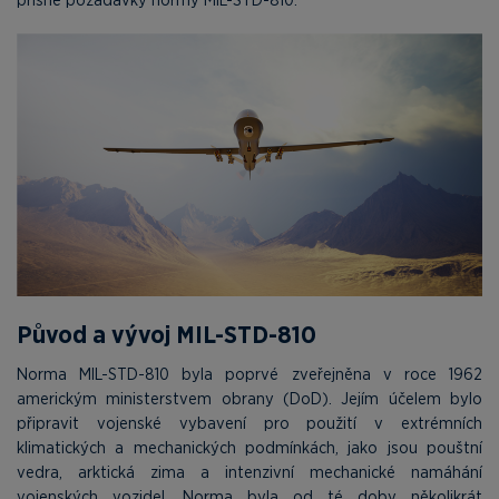
Původ a vývoj MIL-STD-810
Norma MIL-STD-810 byla poprvé zveřejněna v roce 1962
americkým ministerstvem obrany (DoD). Jejím účelem bylo
připravit vojenské vybavení pro použití v extrémních
klimatických a mechanických podmínkách, jako jsou pouštní
vedra, arktická zima a intenzivní mechanické namáhání
vojenských vozidel. Norma byla od té doby několikrát