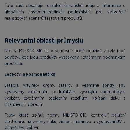
Tato část obsahuje rozsáhlé klimatické údaje a informace o
globálních environmentálních podmínkách pro vytvoření
realistických scénářů testování produktů.
Relevantní oblasti průmyslu
Norma MIL-STD-810 se v současné době používá v celé řadě
odvětví, kde jsou produkty vystaveny extrémním podmínkám
prostředí.
Letectví a kosmonautika
Letadla, vrtulníky, drony, satelity a vesmírné sondy jsou
vystaveny extrémním podmínkám: vysokým nadmořským
výškám, extrémním teplotním rozdílům, kolísání tlaku a
intenzivním vibracím.
Testy, které splňují normu MIL-STD-810, kontrolují palubní
elektroniku na změny tlaku, vibrace, námrazu a vystavení UV a
slunečnímu záření.