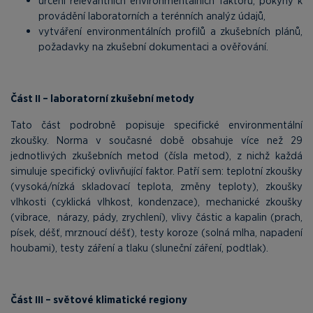
určení relevantních environmentálních faktorů, pokyny k
provádění laboratorních a terénních analýz údajů,
vytváření environmentálních profilů a zkušebních plánů,
požadavky na zkušební dokumentaci a ověřování.
Část II – laboratorní zkušební metody
Tato část podrobně popisuje specifické environmentální
zkoušky. Norma v současné době obsahuje více než 29
jednotlivých zkušebních metod (čísla metod), z nichž každá
simuluje specifický ovlivňující faktor. Patří sem: teplotní zkoušky
(vysoká/nízká skladovací teplota, změny teploty), zkoušky
vlhkosti (cyklická vlhkost, kondenzace), mechanické zkoušky
(vibrace, nárazy, pády, zrychlení), vlivy částic a kapalin (prach,
písek, déšť, mrznoucí déšť), testy koroze (solná mlha, napadení
houbami), testy záření a tlaku (sluneční záření, podtlak).
Část III – světové klimatické regiony