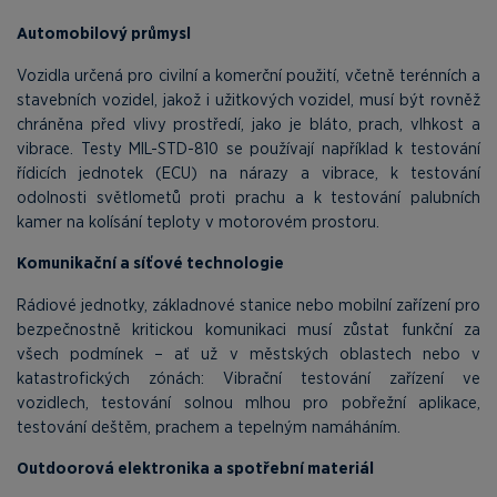
Automobilový průmysl
Vozidla určená pro civilní a komerční použití, včetně terénních a
stavebních vozidel, jakož i užitkových vozidel, musí být rovněž
chráněna před vlivy prostředí, jako je bláto, prach, vlhkost a
vibrace. Testy MIL-STD-810 se používají například k testování
řídicích jednotek (ECU) na nárazy a vibrace, k testování
odolnosti světlometů proti prachu a k testování palubních
kamer na kolísání teploty v motorovém prostoru.
Komunikační a síťové technologie
Rádiové jednotky, základnové stanice nebo mobilní zařízení pro
bezpečnostně kritickou komunikaci musí zůstat funkční za
všech podmínek – ať už v městských oblastech nebo v
katastrofických zónách: Vibrační testování zařízení ve
vozidlech, testování solnou mlhou pro pobřežní aplikace,
testování deštěm, prachem a tepelným namáháním.
Outdoorová elektronika a spotřební materiál