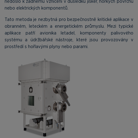
nedošlo k žádnému vznícení v důsledku jisker, horkých povrchů
nebo elektrických komponentů.
Tato metoda je nezbytná pro bezpečnostně kritické aplikace v
obranném, leteckém a energetickém průmyslu. Mezi typické
aplikace patří avionika letadel, komponenty palivového
systému a údržbářské nástroje, které jsou provozovány v
prostředí s hořlavými plyny nebo parami.