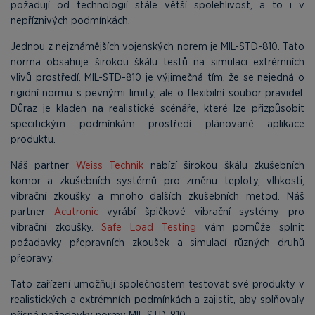
požadují od technologií stále větší spolehlivost, a to i v
nepříznivých podmínkách.
Jednou z nejznámějších vojenských norem je MIL-STD-810. Tato
norma obsahuje širokou škálu testů na simulaci extrémních
vlivů prostředí. MIL-STD-810 je výjimečná tím, že se nejedná o
rigidní normu s pevnými limity, ale o flexibilní soubor pravidel.
Důraz je kladen na realistické scénáře, které lze přizpůsobit
specifickým podmínkám prostředí plánované aplikace
produktu.
Náš partner
Weiss Technik
nabízí širokou škálu zkušebních
komor a zkušebních systémů pro změnu teploty, vlhkosti,
vibrační zkoušky a mnoho dalších zkušebních metod. Náš
partner
Acutronic
vyrábí špičkové vibrační systémy pro
vibrační zkoušky.
Safe Load Testing
vám pomůže splnit
požadavky přepravních zkoušek a simulací různých druhů
přepravy.
Tato zařízení umožňují společnostem testovat své produkty v
realistických a extrémních podmínkách a zajistit, aby splňovaly
přísné požadavky normy MIL-STD-810.