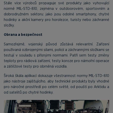
Stále více výrobců propaguje své produkty jako vyhovující
normě MIL-STD-810, zejména v outdoorovém, sportovním a
dobrodružném sektoru: jako jsou odolné smartphony, chytré
hodinky a akční kamery pro horolezce, turisty nebo záchranné
složky.
Obrana a bezpečnost
Samozřejmě, vojenský původ zůstává relevantní. Zařízení
používaná ozbrojenými silami, policií a záchrannými složkami se
testují v souladu s přísnými normami. Patří sem testy změny
teploty pro rádiová zařízení, testy koroze pro námořní operace
a zátěžové testy pro obrněná vozidla.
Široká škála aplikací dokazuje všestrannost normy MIL-STD-810
jako nástroje zajišťujícího, aby technické produkty byly vhodné
pro náročné prostředí po celém světě, od pouští po Arktidu a
od satelitů po chytré hodinky.