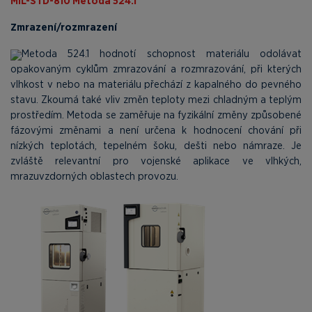
MIL-STD-810 Metoda 524.1
Zmrazení/rozmrazení
Metoda 524.1 hodnotí schopnost materiálu odolávat
opakovaným cyklům zmrazování a rozmrazování, při kterých
vlhkost v nebo na materiálu přechází z kapalného do pevného
stavu. Zkoumá také vliv změn teploty mezi chladným a teplým
prostředím. Metoda se zaměřuje na fyzikální změny způsobené
fázovými změnami a není určena k hodnocení chování při
nízkých teplotách, tepelném šoku, dešti nebo námraze. Je
zvláště relevantní pro vojenské aplikace ve vlhkých,
mrazuvzdorných oblastech provozu.