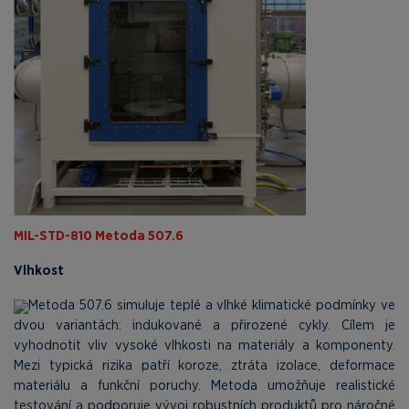
MIL-STD-810 Metoda 507.6
Vlhkost
Metoda 507.6 simuluje teplé a vlhké klimatické podmínky ve
dvou variantách: indukované a přirozené cykly. Cílem je
vyhodnotit vliv vysoké vlhkosti na materiály a komponenty.
Mezi typická rizika patří koroze, ztráta izolace, deformace
materiálu a funkční poruchy. Metoda umožňuje realistické
testování a podporuje vývoj robustních produktů pro náročné