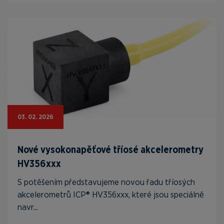
03. 02. 2026
Nové vysokonapěťové tříosé akcelerometry
HV356xxx
S potěšením představujeme novou řadu tříosých
akcelerometrů ICP® HV356xxx, které jsou speciálně
navr...