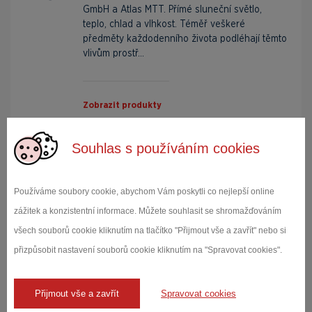
GmbH a Atlas MTT. Přímé sluneční světlo,
teplo, chlad a vlhkost. Téměř veškeré
předměty každodenního života podléhají těmto
vlivům prostř...
Zobrazit produkty
Souhlas s používáním cookies
Vibrační systémy Acutronic
Používáme soubory cookie, abychom Vám poskytli co nejlepší online
Naše zákazníky podporujeme i systémovými
zážitek a konzistentní informace. Můžete souhlasit se shromažďováním
řešeními. Právě vibrační systémy tvoří
důležitou součást takových požadavků.
všech souborů cookie kliknutím na tlačítko "Přijmout vše a zavřít" nebo si
Komplexní řešení na míru zákazníkovi: od
přizpůsobit nastavení souborů cookie kliknutím na "Spravovat cookies".
elektrodynamického bu...
Přijmout vše a zavřít
Spravovat cookies
Zobrazit produkty