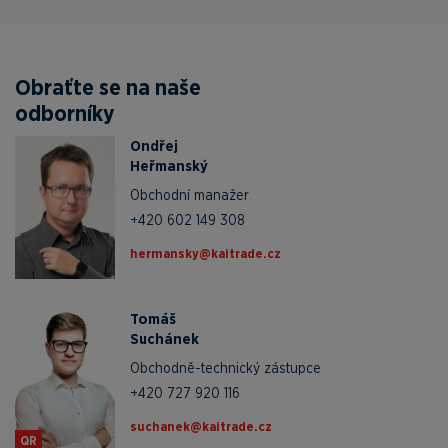
Obraťte se na naše
odborníky
Ondřej
Heřmanský
Obchodní manažer
+420 602 149 308
zc.edartiak@yksnamreh
Tomáš
Suchánek
Obchodně-technický zástupce
+420 727 920 116
zc.edartiak@kenahcus
QR