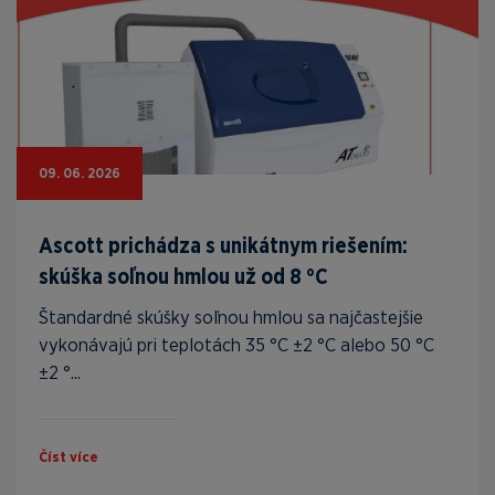
09. 06. 2026
Ascott prichádza s unikátnym riešením:
skúška soľnou hmlou už od 8 °C
Štandardné skúšky soľnou hmlou sa najčastejšie
vykonávajú pri teplotách 35 °C ±2 °C alebo 50 °C
±2 °...
Číst více