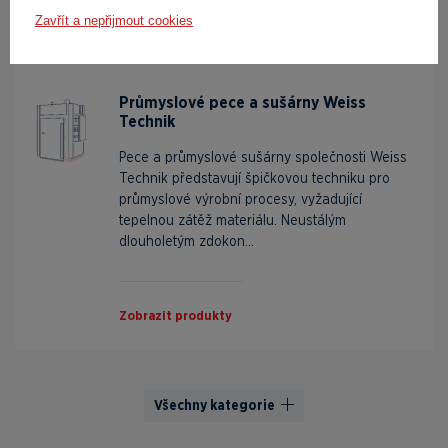
Zavřít a nepřijmout cookies
Průmyslové pece a sušárny Weiss
Technik
Pece a průmyslové sušárny společnosti Weiss
Technik představují špičkovou techniku pro
průmyslové výrobní procesy, vyžadující
tepelnou zátěž materiálu. Neustálým
dlouholetým zdokon...
Zobrazit produkty
Všechny kategorie