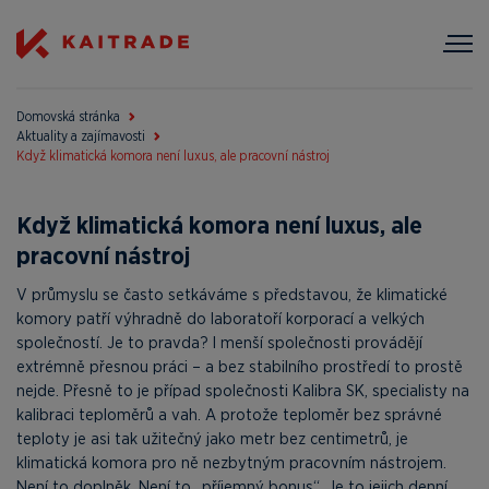
Domovská stránka
Aktuality a zajímavosti
Když klimatická komora není luxus, ale pracovní nástroj
Když klimatická komora není luxus, ale
pracovní nástroj
V průmyslu se často setkáváme s představou, že klimatické
komory patří výhradně do laboratoří korporací a velkých
společností. Je to pravda? I menší společnosti provádějí
extrémně přesnou práci – a bez stabilního prostředí to prostě
nejde. Přesně to je případ společnosti Kalibra SK, specialisty na
kalibraci teploměrů a vah. A protože teploměr bez správné
teploty je asi tak užitečný jako metr bez centimetrů, je
klimatická komora pro ně nezbytným pracovním nástrojem.
Není to doplněk. Není to „příjemný bonus“. Je to jejich denní