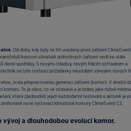
tatné.
Od doby, kdy byly na trh uvedeny první zařízení ClimeEvent
áročnější koncoví uživatelé jednotlivých zařízení vedli ke stále
 denní spotřeby. S novými chladivy, novým řídicím softwarem a
stechnik na tyto rostoucí požadavky neustálým vývojem nových ře
hou, zcela přepracovanou generaci zařízení (komor). V dnešní do
ací komoru. To je něco, co se očekává a je bráno jako nutné minim
řešení, která zjednoduší jejich každodenní testování a aktivně je p
vě zmiňované nové testovací klimatické komory ClimeEvent C2.
o vývoj a dlouhodobou evoluci komor.