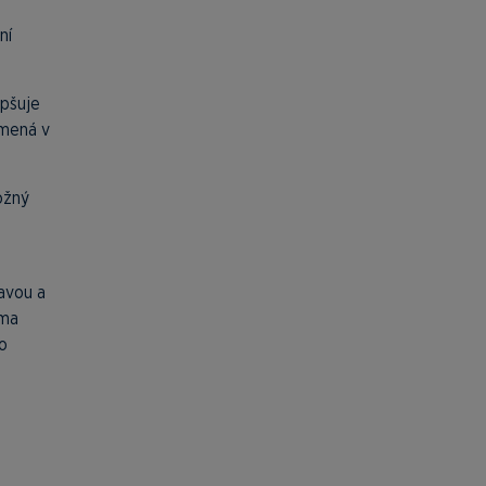
ní
epšuje
amená v
ožný
avou a
ýma
ho