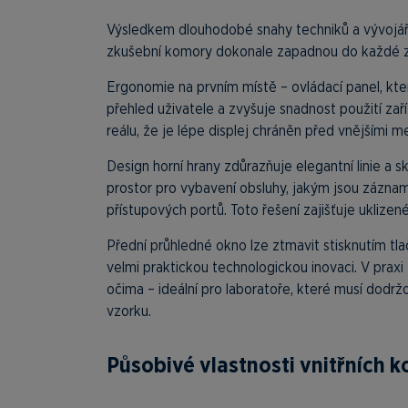
Výsledkem dlouhodobé snahy techniků a vývojář
zkušební komory dokonale zapadnou do každé zkuš
Ergonomie na prvním místě – ovládací panel, kte
přehled uživatele a zvyšuje snadnost použití zař
reálu, že je lépe displej chráněn před vnějšími m
Design horní hrany zdůrazňuje elegantní linie a 
prostor pro vybavení obsluhy, jakým jsou záznam
přístupových portů. Toto řešení zajišťuje uklize
Přední průhledné okno lze ztmavit stisknutím tl
velmi praktickou technologickou inovaci. V pra
očima – ideální pro laboratoře, které musí dodr
vzorku.
Působivé vlastnosti vnitřních