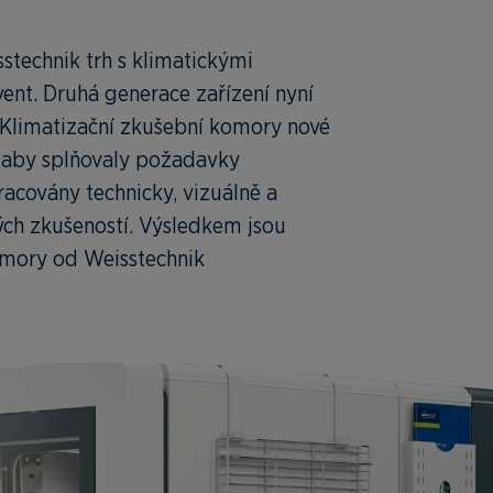
sstechnik trh s klimatickými
nt. Druhá generace zařízení nyní
Klimatizační zkušební komory nové
, aby splňovaly požadavky
acovány technicky, vizuálně a
ých zkušeností. Výsledkem jsou
omory od Weisstechnik