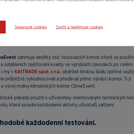
 na tlačítko "Přijmout vše a zavřít" nebo si přizpůsobit nastavení souborů cookie k
Spravovat cookies
Zavřít a nepřijmout cookies
meEvent
zahrnuje desítky tisíc testovacích komor, které se používa
 a odděleních zajišťování kvality ve výrobních závodech po celém 
 i my v
KAITRADE spol. s r.o.
obdrželi širokou škálu zpětné vazb
e průběžně vyhodnocovali a předávali přímo výrobci komor. Ti ji
j a vývoj rodiny klimatických komor ClimeEvent.
ktické případy použití s uživatelsky orientovaným technickým řeš
u, která usnadní každodenní aktivity uživatelů zařízení.
uhodobé každodenní testování.