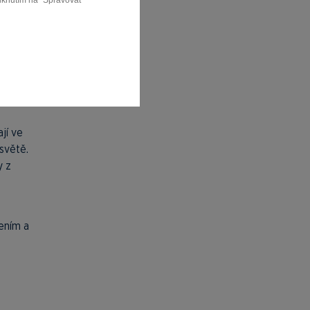
liknutím na "Spravovat
jí ve
světě.
y z
ením a