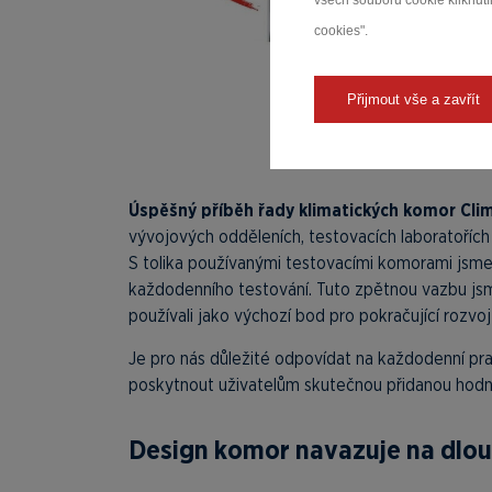
všech souborů cookie kliknutím
cookies".
Přijmout vše a zavřít
Úspěšný příběh řady klimatických komor Cli
vývojových odděleních, testovacích laboratořích
S tolika používanými testovacími komorami jsme
každodenního testování. Tuto zpětnou vazbu jsm
používali jako výchozí bod pro pokračující rozvo
Je pro nás důležité odpovídat na každodenní pra
poskytnout uživatelům skutečnou přidanou hodnot
Design komor navazuje na dlo