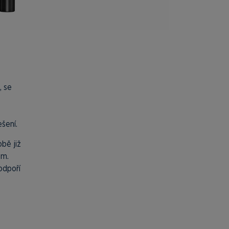
, se
šení.
bě již
um.
odpoří