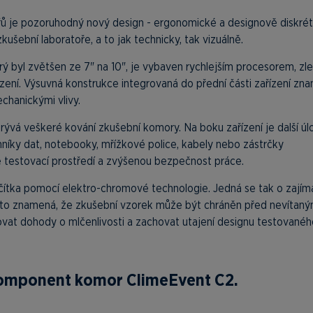
ů je pozoruhodný nový design - ergonomické a designově diskrét
ební laboratoře, a to jak technicky, tak vizuálně.
rý byl zvětšen ze 7" na 10", je vybaven rychlejším procesorem, zl
ízení. Výsuvná konstrukce integrovaná do přední části zařízení zn
echanickými vlivy.
skrývá veškeré kování zkušební komory. Na boku zařízení je další úl
níky dat, notebooky, mřížkové police, kabely nebo zástrčky
né testovací prostředí a zvýšenou bezpečnost práce.
ačítka pomocí elektro-chromové technologie. Jedná se tak o zajím
xi to znamená, že zkušební vzorek může být chráněn před nevítan
žovat dohody o mlčenlivosti a zachovat utajení designu testované
 komponent komor ClimeEvent C2.