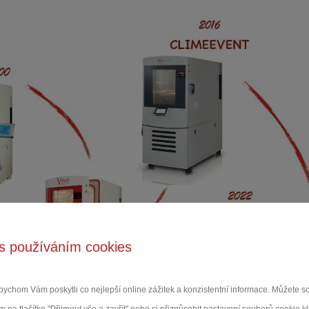
s používáním cookies
ychom Vám poskytli co nejlepší online zážitek a konzistentní informace. Můžete 