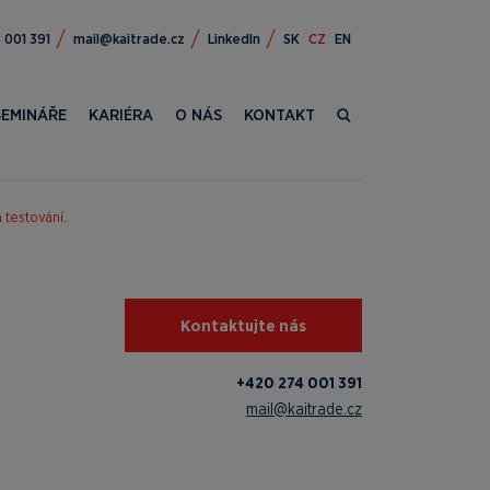
472 024+
zc.edartiak@liam
LinkedIn
SK
CZ
EN
SEMINÁŘE
KARIÉRA
O NÁS
KONTAKT
 testování.
Kontaktujte nás
+420 274 001 391
mail@kaitrade.cz