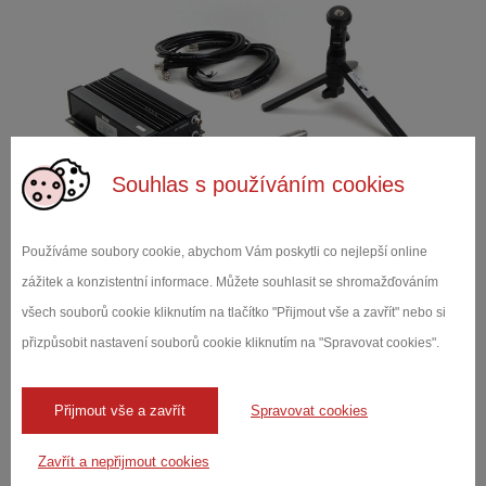
Souhlas s používáním cookies
Používáme soubory cookie, abychom Vám poskytli co nejlepší online
zážitek a konzistentní informace. Můžete souhlasit se shromažďováním
PROČ NDT-RAM?
všech souborů cookie kliknutím na tlačítko "Přijmout vše a zavřít" nebo si
Test dilů zdarma
přizpůsobit nastavení souborů cookie kliknutím na "Spravovat cookies".
Je paměť RAM vhodná pro vaše díly? Zjistěte to pomocí
bezrizikového hodnocení!
Přijmout vše a zavřít
Spravovat cookies
■ Odeslání zkontrolované sady dílů - „dobrých“ a „špatných“
Zavřít a nepřijmout cookies
kusů do TMS