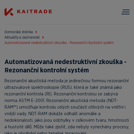
Domovská stránka
Aktuality a zajímavosti
Automatizovaná nedestruktivní zkouška - Rezonanční kontrolní systém
Automatizovaná nedestruktivní zkouška -
Rezonanční kontrolní systém
Rezonanční akustická metoda je jedinečnou formou rezonanční
ultrazvukové spektroskopie (RUS), která je také známá jako
rezonanční kontrola (RI). Rezonanční kontrolou se zabývá
norma ASTM E-2001. Rezonanční akustická metoda (NDT-
RAM™) umožňuje kontrolu celých součástí citlivých na vnitřní i
vnější vady. NDT-RAM dokáže odhalit anomálie a
nedokonalosti, jako jsou odchylky v celkovém tvaru, hmotnosti
a hustotě dílů. Může také zjistit, zda nebyly vynechány procesy,
jako je obrábění nebo tepelné zpracování.