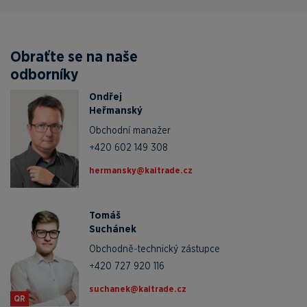
Obraťte se na naše
odborníky
Ondřej
Heřmanský
Obchodní manažer
+420 602 149 308
zc.edartiak@yksnamreh
Tomáš
Suchánek
Obchodně-technický zástupce
+420 727 920 116
zc.edartiak@kenahcus
QR