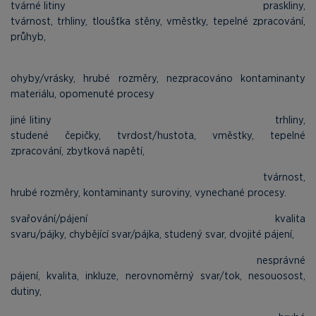
tvárné litiny praskliny,
tvárnost, trhliny, tloušťka stěny, vměstky, tepelné zpracování,
průhyb,
ohyby/vrásky, hrubé rozměry, nezpracováno kontaminanty
materiálu, opomenuté procesy
jiné litiny trhliny,
studené čepičky, tvrdost/hustota, vměstky, tepelné
zpracování, zbytková napětí,
tvárnost,
hrubé rozměry, kontaminanty suroviny, vynechané procesy.
svařování/pájení kvalita
svaru/pájky, chybějící svar/pájka, studený svar, dvojité pájení,
nesprávné
pájení, kvalita, inkluze, nerovnoměrný svar/tok, nesouosost,
dutiny,