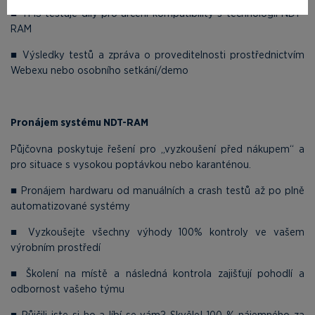
■ TMS testuje díly pro určení kompatibility s technologií NDT-
RAM
■ Výsledky testů a zpráva o proveditelnosti prostřednictvím
Webexu nebo osobního setkání/demo
Pronájem systému NDT-RAM
Půjčovna poskytuje řešení pro „vyzkoušení před nákupem“ a
pro situace s vysokou poptávkou nebo karanténou.
■ Pronájem hardwaru od manuálních a crash testů až po plně
automatizované systémy
■ Vyzkoušejte všechny výhody 100% kontroly ve vašem
výrobním prostředí
■ Školení na místě a následná kontrola zajišťují pohodlí a
odbornost vašeho týmu
■ Půjčili jste si ho a líbí se vám? Skvěle! 100 % nájemného za