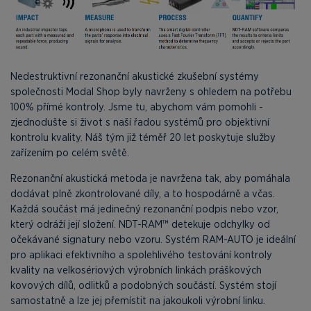
Nedestruktivní rezonanční akustické zkušební systémy
společnosti Modal Shop byly navrženy s ohledem na potřebu
100% přímé kontroly. Jsme tu, abychom vám pomohli -
zjednodušte si život s naší řadou systémů pro objektivní
kontrolu kvality. Náš tým již téměř 20 let poskytuje služby
zařízením po celém světě.
Rezonanční akustická metoda je navržena tak, aby pomáhala
dodávat plně zkontrolované díly, a to hospodárně a včas.
Každá součást má jedinečný rezonanční podpis nebo vzor,
který odráží její složení. NDT-RAM™ detekuje odchylky od
očekávané signatury nebo vzoru. Systém RAM-AUTO je ideální
pro aplikaci efektivního a spolehlivého testování kontroly
kvality na velkosériových výrobních linkách práškových
kovových dílů, odlitků a podobných součástí. Systém stojí
samostatně a lze jej přemístit na jakoukoli výrobní linku.