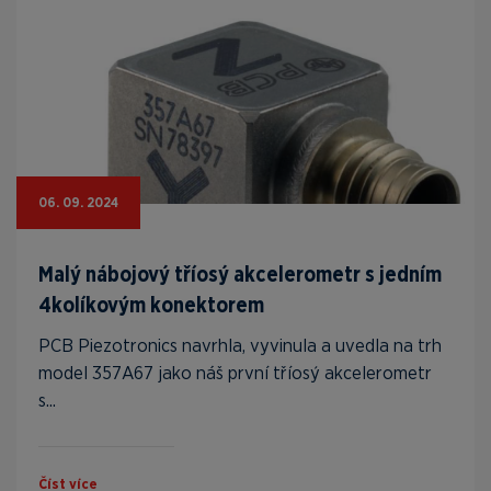
06. 09. 2024
Malý nábojový tříosý akcelerometr s jedním
4kolíkovým konektorem
PCB Piezotronics navrhla, vyvinula a uvedla na trh
model 357A67 jako náš první tříosý akcelerometr
s...
Číst více