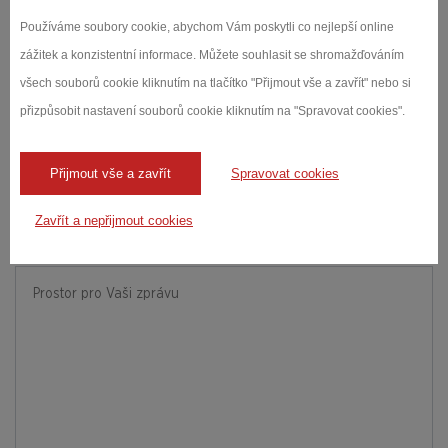
formulář
Používáme soubory cookie, abychom Vám poskytli co nejlepší online
JMÉNO A PŘÍJMENÍ *
zážitek a konzistentní informace. Můžete souhlasit se shromažďováním
všech souborů cookie kliknutím na tlačítko "Přijmout vše a zavřít" nebo si
přizpůsobit nastavení souborů cookie kliknutím na "Spravovat cookies".
E-MAIL *
Přijmout vše a zavřít
Spravovat cookies
Zavřít a nepřijmout cookies
ZPRÁVA *