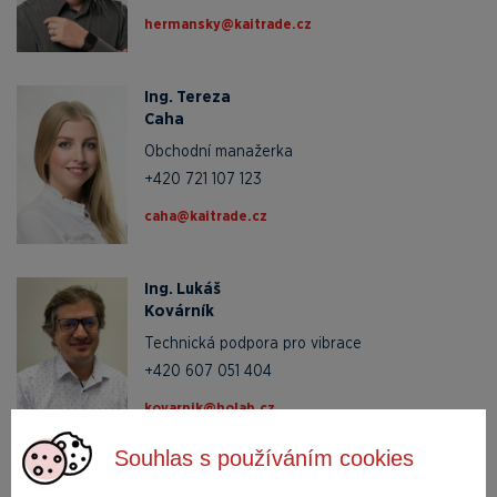
zc.edartiak@yksnamreh
Ing. Tereza
Caha
Obchodní manažerka
+420 721 107 123
zc.edartiak@ahac
Ing. Lukáš
Kovárník
Technická podpora pro vibrace
+420 607 051 404
zc.baloh@kinravok
Souhlas s používáním cookies
Poptávkový