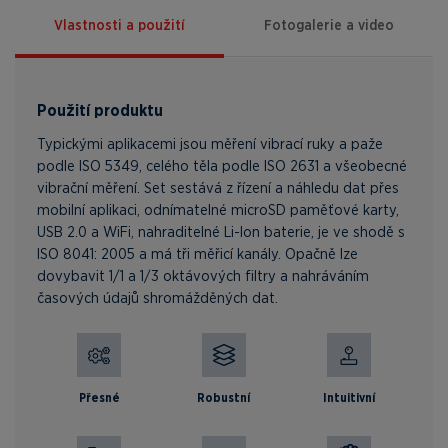
Vlastnosti a použití
Fotogalerie a video
Použití produktu
Typickými aplikacemi jsou měření vibrací ruky a paže
podle ISO 5349, celého těla podle ISO 2631 a všeobecné
vibrační měření. Set sestává z řízení a náhledu dat přes
mobilní aplikaci, odnímatelné microSD paměťové karty,
USB 2.0 a WiFi, nahraditelné Li-Ion baterie, je ve shodě s
ISO 8041: 2005 a má tři měřicí kanály. Opačně lze
dovybavit 1/1 a 1/3 oktávových filtry a nahráváním
časových údajů shromážděných dat.
Přesné
Robustní
Intuitivní