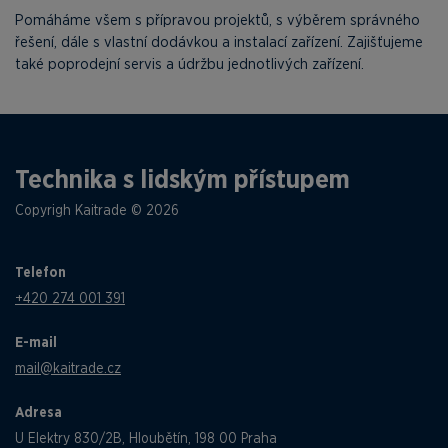
Pomáháme všem s přípravou projektů, s výběrem správného
řešení, dále s vlastní dodávkou a instalací zařízení. Zajišťujeme
také poprodejní servis a údržbu jednotlivých zařízení.
Technika s lidským přístupem
Copyrigh Kaitrade © 2026
Telefon
+420 274 001 391
E-mail
mail@kaitrade.cz
Adresa
U Elektry 830/2B, Hloubětín, 198 00 Praha