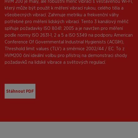
HVM 200 je malý, ale robustní měřič vibrací s vestavěnou Wi-Fi,
který může být použit k měření vibrací rukou, celého těla a
všeobecných vibrací. Zahrnuje metriku a frekvenční váhy
potřebné pro měření lidských vibrací. Tento 3 kanálový měřič
splňuje požadavky ISO 8041: 2005 a je navržen pro měření
podle normy ISO 2631-1, 2 a 5 a ISO 5349 na podporu American
Conference Of Governmental Industrial Hygienists (ACGIH),
Threshold limit values (TLV) a směrnice 2002/44 / EC. To z
HVM200 činí ideální volbu pro přístroj na demonstraci shody
požadavků na lidské vibrace a světových regulací.
Stáhnout PDF