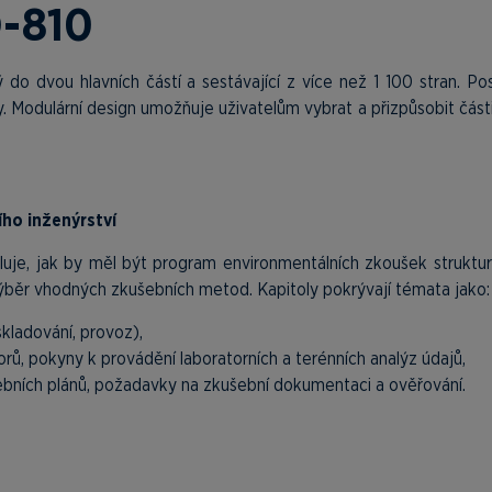
D-810
o dvou hlavních částí a sestávající z více než 1 100 stran. Po
. Modulární design umožňuje uživatelům vybrat a přizpůsobit části
ho inženýrství
luje, jak by měl být program environmentálních zkoušek struktu
běr vhodných zkušebních metod. Kapitoly pokrývají témata jako:
skladování, provoz),
orů, pokyny k provádění laboratorních a terénních analýz údajů,
šebních plánů, požadavky na zkušební dokumentaci a ověřování.