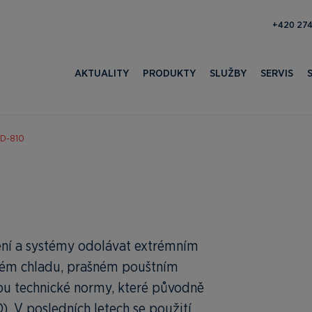
193 100 
AKTUALITY
PRODUKTY
SLUŽBY
SERVIS
TD-810
ení a systémy odolávat extrémním
vém chladu, prašném pouštním
ou technické normy, které původně
. V posledních letech se použití