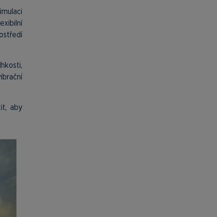
mulaci
xibilní
ostředí
hkosti,
ibrační
it, aby