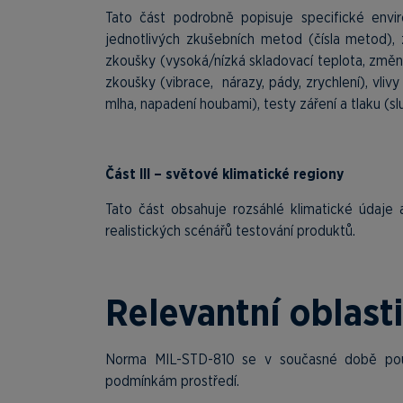
Tato část podrobně popisuje specifické env
jednotlivých zkušebních metod (čísla metod), z 
zkoušky (vysoká/nízká skladovací teplota, změn
zkoušky (vibrace, nárazy, pády, zrychlení), vlivy
mlha, napadení houbami), testy záření a tlaku (slu
Část III – světové klimatické regiony
Tato část obsahuje rozsáhlé klimatické údaje
realistických scénářů testování produktů.
Relevantní oblast
Norma MIL-STD-810 se v současné době použ
podmínkám prostředí.