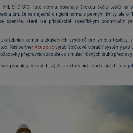
 MIL-STD-810. Tato norma obsahuje širokou škálu testů na si
ečná tím, že se nejedná o rigidní normu s pevnými limity, ale o fle
cké scénáře, které lze přizpůsobit specifickým podmínkám pr
u zkušebních komor a zkušebních systémů pro změnu teploty, vl
etod. Náš partner
Acutronic
vyrábí špičkové vibrační systémy pro v
ožadavky přepravních zkoušek a simulací různých druhů přepravy.
své produkty v realistických a extrémních podmínkách a zajist