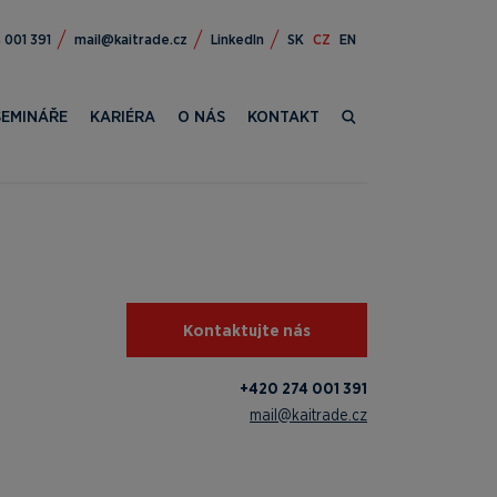
472 024+
zc.edartiak@liam
LinkedIn
SK
CZ
EN
SEMINÁŘE
KARIÉRA
O NÁS
KONTAKT
Kontaktujte nás
+420 274 001 391
mail@kaitrade.cz