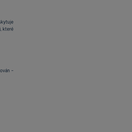
skytuje
, které
rován –