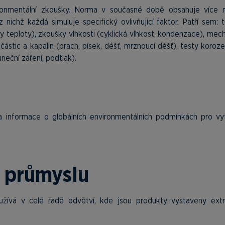
ironmentální zkoušky. Norma v současné době obsahuje více 
nichž každá simuluje specifický ovlivňující faktor. Patří sem: t
y teploty), zkoušky vlhkosti (cyklická vlhkost, kondenzace), mec
 částic a kapalin (prach, písek, déšť, mrznoucí déšť), testy koroze
neční záření, podtlak).
 a informace o globálních environmentálních podmínkách pro vy
i průmyslu
ívá v celé řadě odvětví, kde jsou produkty vystaveny ext