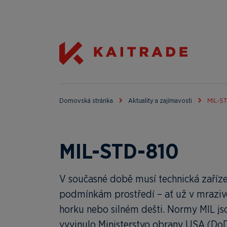
Domovská stránka
Aktuality a zajímavosti
MIL-S
MIL-STD-810
V současné době musí technická zaříz
podmínkám prostředí – ať už v mrazi
horku nebo silném dešti. Normy MIL js
vyvinulo Ministerstvo obrany USA (DoD)