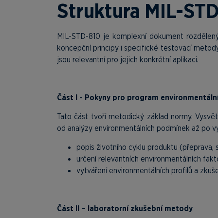
Struktura MIL-ST
MIL-STD-810 je komplexní dokument rozdělený d
koncepční principy i specifické testovací metody
jsou relevantní pro jejich konkrétní aplikaci.
Část I - Pokyny pro program environmentální
Tato část tvoří metodický základ normy. Vysvět
od analýzy environmentálních podmínek až po vý
popis životního cyklu produktu (přeprava, 
určení relevantních environmentálních fakt
vytváření environmentálních profilů a zku
Část II – laboratorní zkušební metody