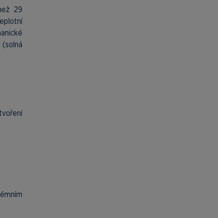
než 29
eplotní
hanické
 (solná
tvoření
rémním