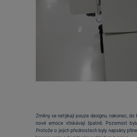
Změny se netýkají pouze designu, nakonec, do
nové emoce vtiskávají špatně. Pozornost b
Protože o jejich přednostech byly napsány při