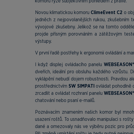
komoru ryze subjektivním pohledem z praxe.
Novou klimatickou komoru
ClimeEvent C2
o obj
jedněch z nejpovolanějších rukou, zkušebním 
vývojové zkušebny. Jelikož se na tomto oddělen
projde přísným porovnáním a zátěžovým tes
výstupy.
V první řadě postřehy k ergonomii ovládání a ma
I když displej ovládacího panelu
WEBSEASON
dveřích, ideální pro obsluhu každého vzrůstu. 
vyklápění nebudí dojem robustnosti. Pravdou al
prostřednictvím
SW SIMPATI
ovládat pohodlně od
zrcadlit a ovládat rozhraní panelu
WEBSEASON
chatování nebo psaní e-mailů.
Poznávacím znamením našich komor byl mnoho le
usazení roštů. To usnadňovalo manipulaci s rošty
dané a omezovaly nás ve výběru pozic pro průc
Při změně umístění roštu je tedy nutné nejprve