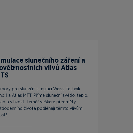
imulace slunečního záření a
ovětrnostních vlivů Atlas
TS
mory pro sluneční simulaci Weiss Technik
bH a Atlas MTT. Přímé sluneční světlo, teplo,
lad a vlhkost. Téměř veškeré předměty
ždodenního života podléhají těmto vlivům
stř...