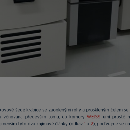
 kovové šedé krabice se zaoblenými rohy a proskleným čelem se
yla věnována především tomu, co komory
WEISS
umí prostě ne
nejmenším tyto dva zajímavé články (odkaz
1
a
2
), podívejme se n