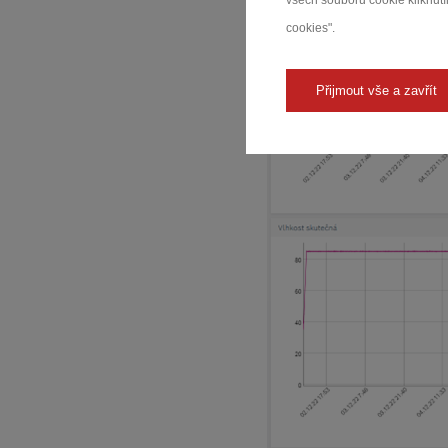
všech souborů cookie kliknutím
cookies".
Přijmout vše a zavřít