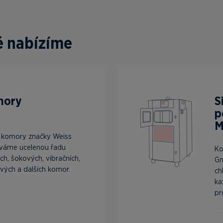
ré nabízíme
mory
S
p
M
í komory značky Weiss
váme ucelenou řadu
Ko
ých, šokových, vibračních,
Gm
vých a dalších komor.
ch
ka
pro