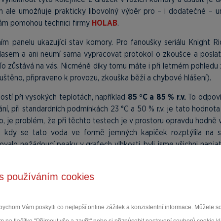
m ale umožňuje prakticky libovolný výběr pro – i dodatečné – u
ám pomohou technici firmy
HOLAB
.
ím panelu ukazující stav komory. Pro fanoušky seriálu Knight Ri
asem a ani neumí sama vypracovat protokol o zkoušce a posla
o zůstává na vás. Nicméně díky tomu máte i při letmém pohledu 
spuštěno, připraveno k provozu, zkouška běží a chybové hlášení).
tí při vysokých teplotách, například
85 °C a 85 % r.v.
To odpoví
ní, při standardních podmínkách 23 °C a 50 % r.v. je tato hodnota
o, je problém, že při těchto testech je v prostoru opravdu hodně 
ém, kdy se tato voda ve formě jemných kapiček rozptýlila na
lo nežádoucí peaky v grafech vlhkosti, byli jsme všichni napjatí,
. Cca po týdnu testování poslali inženýři z Budějovic první výsledk
 mysleli, že je někdo nakreslil. Změna pozic suchého i mokrého te
s používáním cookies
přes absolutní
(dříve relativní) vlhkost, přinesly své ovoce.
ychom Vám poskytli co nejlepší online zážitek a konzistentní informace. Můžete 