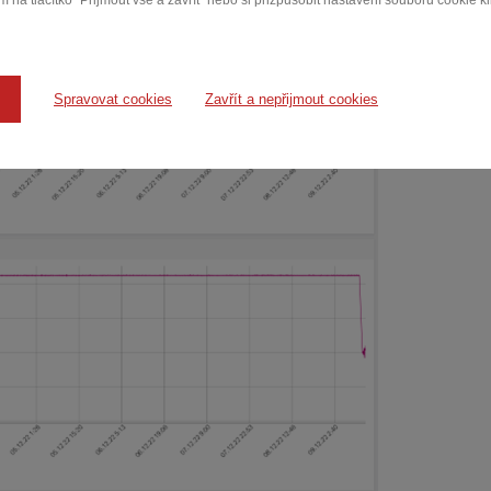
 na tlačítko "Přijmout vše a zavřít" nebo si přizpůsobit nastavení souborů cookie k
Spravovat cookies
Zavřít a nepřijmout cookies