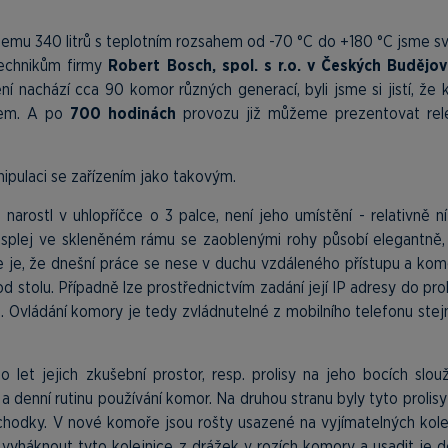
emu 340 litrů s teplotním rozsahem od -70 °C do +180 °C jsme svě
technikům firmy
Robert Bosch, spol. s r.o. v Českých Budějov
í nachází cca 90 komor různých generací, byli jsme si jistí, že
tem. A po
700 hodinách
provozu již můžeme prezentovat rele
nipulaci se zařízením jako takovým.
®
narostl v uhlopříčce o 3 palce, není jeho umístění - relativně n
Displej ve skleněném rámu se zaoblenými rohy působí elegantně, 
e je, že dnešní práce se nese v duchu vzdáleného přístupu a kom
 stolu. Případně lze prostřednictvím zadání její IP adresy do pro
®
. Ovládání komory je tedy zvládnutelné z mobilního telefonu stej
t jejich zkušební prostor, resp. prolisy na jeho bocích slouž
 a denní rutinu používání komor. Na druhou stranu byly tyto prolis
hodky. V nové komoře jsou rošty usazené na vyjímatelných kolej
 vyháknout tyto kolejnice z drážek v rozích komory a usadit je 