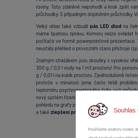
roviny. Toto zdánlivé nepohodlí a krok zpět ná
průchodky. S případným doplněním průchodky V
Velký ohlas také vzbudil
pás LED diod
na čeln
máme špatnou zprávu. Komoru nelze ovládat hl
počítače ve formě powerpointové prezentace. T
neustálý přehled o provozním stavu přístroje (
Známým strašákem jsou zkoušky s vysokou vlhkos
300 g / 0,3 l vody na 1 m3 prostoru! Pro porovná
g / 0,01 l na kubík prostoru. Zjednodušeně řečen
protože v minulosti jsme často řešili probl
teploměru psychrometrického čidla, což způsobova
nový systém řízení vlhkosti s tímto testem poradí
pohledu na grafy průběhu vlhkosti jsme si zprvu
Souhlas 
a také
zlepšení proudění vzduchu a regulace 
Používáme soubory cookie, ab