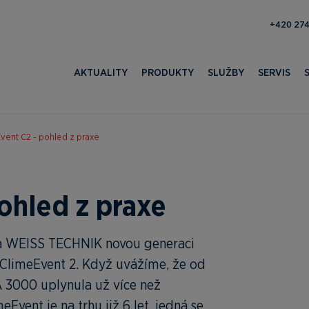
193 100 
AKTUALITY
PRODUKTY
SLUŽBY
SERVIS
vent C2 - pohled z praxe
ohled z praxe
ma WEISS TECHNIK novou generaci
ClimeEvent 2. Když uvážíme, že od
 3000 uplynula už více než
eEvent je na trhu již 6 let, jedná se