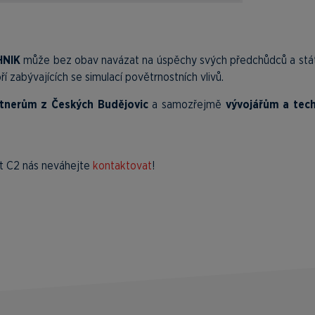
HNIK
může bez obav navázat na úspěchy svých předchůdců a stá
í zabývajících se simulací povětrnostních vlivů.
tnerům z Českých Budějovic
a samozřejmě
vývojářům a tec
t C2 nás neváhejte
kontaktovat
!