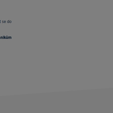
t se do
hnikům