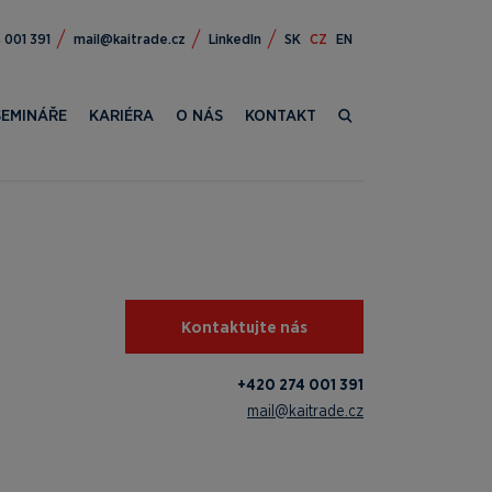
472 024+
zc.edartiak@liam
LinkedIn
SK
CZ
EN
SEMINÁŘE
KARIÉRA
O NÁS
KONTAKT
Kontaktujte nás
+420 274 001 391
mail@kaitrade.cz