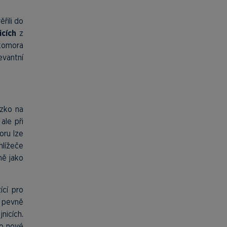
řili do
icích
z
 komora
vantní
ízko na
ale při
oru lze
hlížeče
ně jako
ící pro
y pevně
nicích.
do nové