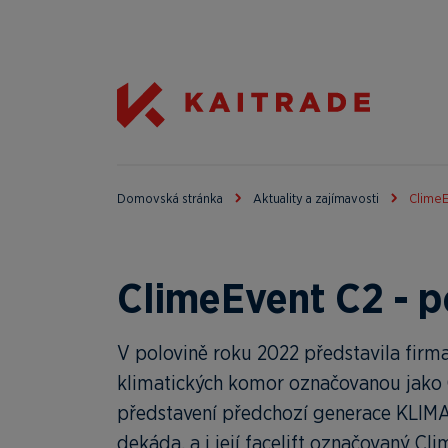
Domovská stránka
Aktuality a zajímavosti
ClimeE
ClimeEvent C2 - p
V polovině roku 2022 představila fir
klimatických komor označovanou jako 
představení předchozí generace KLIMA
dekáda, a i její facelift označovaný Clim