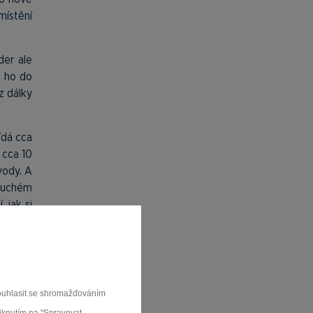
místění
der ale
t ho do
z dálky
dá cca
 cca 10
vody. A
 suchém
 jak si
y a při
ploměru
souhlasit se shromažďováním