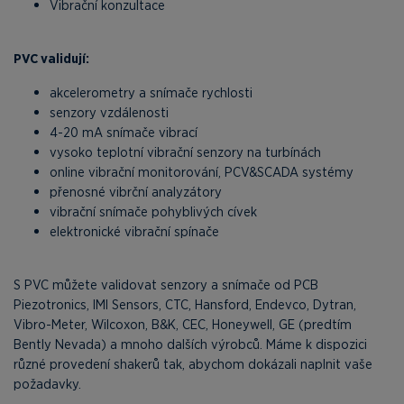
Vibrační konzultace
PVC validují:
akcelerometry a snímače rychlosti
senzory vzdálenosti
4-20 mA snímače vibrací
vysoko teplotní vibrační senzory na turbínách
online vibrační monitorování, PCV&SCADA systémy
přenosné vibrční analyzátory
vibrační snímače pohyblivých cívek
elektronické vibrační spínače
S PVC můžete validovat senzory a snímače od PCB
Piezotronics, IMI Sensors, CTC, Hansford, Endevco, Dytran,
Vibro-Meter, Wilcoxon, B&K, CEC, Honeywell, GE (predtím
Bently Nevada) a mnoho dalších výrobců. Máme k dispozici
různé provedení shakerů tak, abychom dokázali naplnit vaše
požadavky.