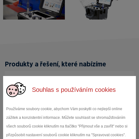
Produkty a řešení, které nabízíme
Zkušební komory weisstechnik
Souhlas s používáním cookies
Zkušební a testovací komory značky Weiss
Technik GmbH. Dodáváme ucelenou řadu
teplotních, klimatických, šokových, vibračních,
Používáme soubory cookie, abychom Vám poskytli co nejlepší online
postřikových, prachových a dalších komor.
zážitek a konzistentní informace. Můžete souhlasit se shromažďováním
Námi dodávan...
všech souborů cookie kliknutím na tlačítko "Přijmout vše a zavřít" nebo si
přizpůsobit nastavení souborů cookie kliknutím na "Spravovat cookies".