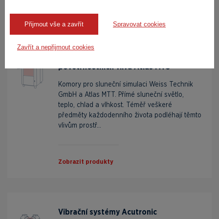
Zobrazit produkty
Přijmout vše a zavřít
Spravovat cookies
Zavřít a nepřijmout cookies
Simulace slunečního záření a
povětrnostních vlivů Atlas MTS
Komory pro sluneční simulaci Weiss Technik
GmbH a Atlas MTT. Přímé sluneční světlo,
teplo, chlad a vlhkost. Téměř veškeré
předměty každodenního života podléhají těmto
vlivům prostř...
Zobrazit produkty
Vibrační systémy Acutronic