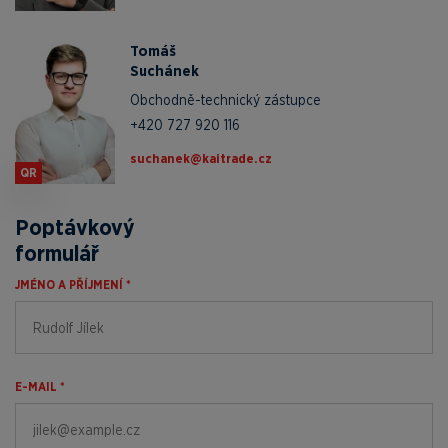
Tomáš
Suchánek
Obchodně-technický zástupce
+420 727 920 116
zc.edartiak@kenahcus
QR
Poptávkový
formulář
JMÉNO A PŘÍJMENÍ *
E-MAIL *