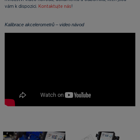
vám k dispozici.
Kontaktujte nás
!
Kalibrace akcelerometrů – video návod