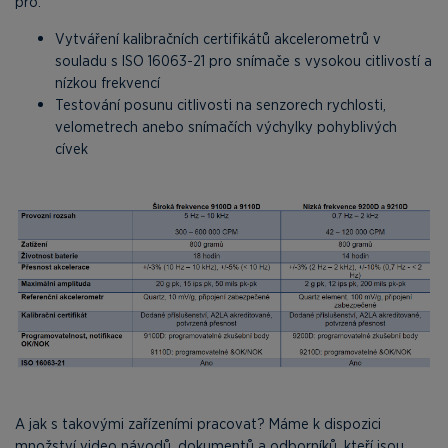
pro:
Vytváření kalibračních certifikátů akcelerometrů v
souladu s ISO 16063-21 pro snímače s vysokou citlivostí a
nízkou frekvencí
Testování posunu citlivosti na senzorech rychlosti,
velometrech anebo snímačích výchylky pohyblivých
cívek
A jak s takovými zařízeními pracovat? Máme k dispozici
množství video návodů, dokumentů a odborníků, kteří jsou