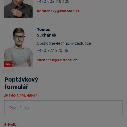
+420 602 149 308
zc.edartiak@yksnamreh
Tomáš
Suchánek
Obchodně-technický zástupce
+420 727 920 116
zc.edartiak@kenahcus
QR
Poptávkový
formulář
JMÉNO A PŘÍJMENÍ *
E-MAIL *