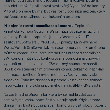
máte přívod stlačeného vzduchu s nízkým rosným bodem,
nebudete možná potřebovat vestavěný Vysoušeč do komory.
V tomto případě by měl být váš rosný bod nižší než ten, který
potřebujete dosáhnout ve zkušebním prostoru.
Připojení externí komunikace s komorou:
Teplotní a
klimatická komora Vötsch a Weiss může být řízena různými
způsoby. Proto nezapomínejte na včasné navržení IT
zasíťování. Software S!MPATI, ASCII příkazy, LabView nebo
Weiss/Vötsch SimServe, tak lze naše komory řídit. Kromě toho
můžete komoru řídit i přes internet bez nutnosti speciálního
SW. Komora může být konfigurována pomocí analogových
výstupů pro nahrávání dat. CSV datový soubor lze nahrát na
USB klíč ve standardním provedení komor. Zákazníci, například
z farmaceutického průmyslu, mohou vyžadovat nezávislé
sledování. Toho lze dosáhnout pomocí vestavěného snímače
nebo vzdáleného čidla připojeného na váš BMS / LIMS systém.
Na závěr jedna připomínka, která by se mohla zdát zcela
samozřejmá, avšak praxe často ukazuje opak. Když komora
dorazí, měli byste být připraveni komoru vyložit, složit, rozbalit