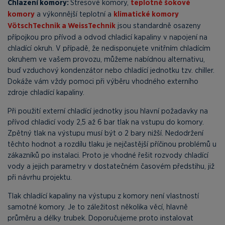
Chlazení komory:
Stresové komory,
teplotně šokové
komory
a výkonnější teplotní a
klimatické komory
VötschTechnik a WeissTechnik
jsou standardně osazeny
přípojkou pro přívod a odvod chladicí kapaliny v napojení na
chladící okruh. V případě, že nedisponujete vnitřním chladícím
okruhem ve vašem provozu, můžeme nabídnou alternativu,
buď vzduchový kondenzátor nebo chladící jednotku tzv. chiller.
Dokáže vám vždy pomoci při výběru vhodného externího
zdroje chladící kapaliny.
Při použití externí chladící jednotky jsou hlavní požadavky na
přívod chladicí vody 2,5 až 6 bar tlak na vstupu do komory.
Zpětný tlak na výstupu musí být o 2 bary nižší. Nedodržení
těchto hodnot a rozdílu tlaku je nejčastější příčinou problémů u
zákazníků po instalaci. Proto je vhodné řešit rozvody chladící
vody a jejich parametry v dostatečném časovém předstihu, již
při návrhu projektu.
Tlak chladící kapaliny na výstupu z komory není vlastností
samotné komory. Je to záležitost několika věcí, hlavně
průměru a délky trubek. Doporučujeme proto instalovat