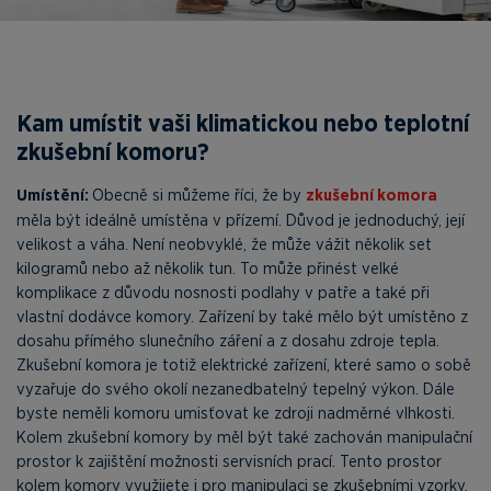
Kam umístit vaši klimatickou nebo teplotní
zkušební komoru?
Umístění:
Obecně si můžeme říci, že by
zkušební komora
měla být ideálně umístěna v přízemí. Důvod je jednoduchý, její
velikost a váha. Není neobvyklé, že může vážit několik set
kilogramů nebo až několik tun. To může přinést velké
komplikace z důvodu nosnosti podlahy v patře a také při
vlastní dodávce komory. Zařízení by také mělo být umístěno z
dosahu přímého slunečního záření a z dosahu zdroje tepla.
Zkušební komora je totiž elektrické zařízení, které samo o sobě
vyzařuje do svého okolí nezanedbatelný tepelný výkon. Dále
byste neměli komoru umisťovat ke zdroji nadměrné vlhkosti.
Kolem zkušební komory by měl být také zachován manipulační
prostor k zajištění možnosti servisních prací. Tento prostor
kolem komory využijete i pro manipulaci se zkušebními vzorky,