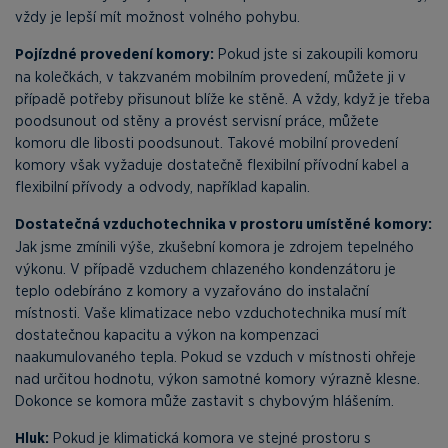
vždy je lepší mít možnost volného pohybu.
Pojízdné provedení komory:
Pokud jste si zakoupili komoru
na kolečkách, v takzvaném mobilním provedení, můžete ji v
případě potřeby přisunout blíže ke stěně. A vždy, když je třeba
poodsunout od stěny a provést servisní práce, můžete
komoru dle libosti poodsunout. Takové mobilní provedení
komory však vyžaduje dostatečně flexibilní přívodní kabel a
flexibilní přívody a odvody, například kapalin.
Dostatečná vzduchotechnika v prostoru umístěné komory:
Jak jsme zmínili výše, zkušební komora je zdrojem tepelného
výkonu. V případě vzduchem chlazeného kondenzátoru je
teplo odebíráno z komory a vyzařováno do instalační
místnosti. Vaše klimatizace nebo vzduchotechnika musí mít
dostatečnou kapacitu a výkon na kompenzaci
naakumulovaného tepla. Pokud se vzduch v místnosti ohřeje
nad určitou hodnotu, výkon samotné komory výrazně klesne.
Dokonce se komora může zastavit s chybovým hlášením.
Hluk:
Pokud je klimatická komora ve stejné prostoru s