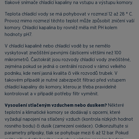
tlakové snímače chladící kapaliny na vstupu a výstupu komory.
Teplota chladící vody se má pohybovat v rozmezí 12 až 28 ° C.
Provoz mimo rozmezí těchto teplot může způsobit zničení vaší
komory. Chladící kapalina by rovněž měla mít PH kolem
hodnoty pH7.
V chladící kapalině nebo chladící vodě by se nemělo
vyskytovat znečištění pevnými částicemi většími než 100
mikrometrů. Častokrát jsou rozvody chladící vody znečištěné,
zejména pokud se jedná o centrální rozvod v rámci velkého
podniku, kde není jasná kvalita či věk rozvodů trubek. V
takovém případě je nutné zabezpečit filtraci před vstupem
chladící kapaliny do komory, kterou je třeba pravidelně
kontrolovat a v případě potřeby filtr vyměnit.
Vysoušení stlačeným vzduchem nebo dusíkem?
Některé
teplotní a klimatické komory se dodávají s opcemi, které
vyžadují napojení na stlačený vzduch (kontrola nízkých hodnot
rosného bodu) či dusík (zamezení oxidace). Odkonzultujte si
parametry přípojky, tlak se pohybuje mezi 6 až 12 bar. Pokud