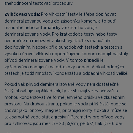
znehodnocení testovací procedury.
Zvlhčovací voda:
Pro vlhkostní testy je třeba doplňovat
demineralizovanou vodu do zásobníku komory, a to buď
manuálně nebo automaticky z externího zdroje
demineralizované vody. Pro krátkodobé testy nebo testy
nenáročné na množství vlhkosti vystačíte s manuálním
doplňováním. Naopak při dlouhodobých testech a testech s
vysokou úrovní vlhkosti doporučujeme komoru napojit na stálý
přívod demineralizované vody. V tomto případě je
vyžadováno napojení i na odtokový odpad. V dlouhodobých
testech je totiž množství kondenzátu a odpadní vlhkosti veliké.
Pokud váš přívod demineralizované vody není dostatečně
čistý, obsahuje například soli, ty se shlukují ve zvlhčovači a
mohou kondenzovat ve formě jemného prášku ve zkušebním
prostoru. Na druhou stranu, pokud je voda příliš čistá, bude se
chovat jako iontový magnet, přitahující ionty z okolí a může se
tak samotná voda stát agresivní. Parametry pro přívod vody
pro zvlhčovač jsou mezi 5 - 20 µS/cm, pH 6-7, tlak 1,5 - 6 bar.