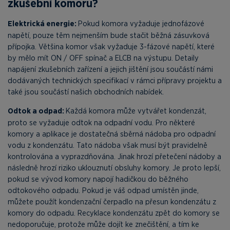
zkušební komoru?
Elektrická energie:
Pokud komora vyžaduje jednofázové
napětí, pouze těm nejmenším bude stačit běžná zásuvková
přípojka. Většina komor však vyžaduje 3-fázové napětí, které
by mělo mít ON / OFF spínač a ELCB na výstupu. Detaily
napájení zkušebních zařízení a jejich jištění jsou součástí námi
dodávaných technických specifikací v rámci přípravy projektu a
také jsou součástí našich obchodních nabídek.
Odtok a odpad:
Každá komora může vytvářet kondenzát,
proto se vyžaduje odtok na odpadní vodu. Pro některé
komory a aplikace je dostatečná sběrná nádoba pro odpadní
vodu z kondenzátu. Tato nádoba však musí být pravidelně
kontrolována a vyprazdňována. Jinak hrozí přetečení nádoby a
následně hrozí riziko uklouznutí obsluhy komory. Je proto lepší,
pokud se vývod komory napojí hadičkou do běžného
odtokového odpadu. Pokud je váš odpad umístěn jinde,
můžete použít kondenzační čerpadlo na přesun kondenzátu z
komory do odpadu. Recyklace kondenzátu zpět do komory se
nedoporučuje, protože může dojít ke znečištění, a tím ke