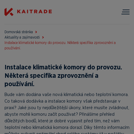
Domovská stránka
Aktuality a zajímavosti
Instalace klimatické komory do provozu. Některá specifika zprovoznění a
používání.
Instalace klimatické komory do provozu.
Některá specifika zprovoznění a
používání.
Bude vám dodána vaše nová klimatická nebo teplotní komora.
Co taková dodávka a instalace komory však představuje v
praxi? Jaké jsou ty nejdůležitější úkony, které musíte zvládnout,
abyste mohli komoru začít používat? Přinášíme přehled
důležitých bodů, které je dobré vyjasnit před tím, než vám
teplotní nebo klimatická komora dorazí. Díky těmto informacím
můžete ovlivnit optimální chod celého systému již v počátku