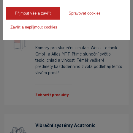
Zobrazit produkty
Přijmout vše a zavřít
Spravovat cookies
Zavřít a nepřijmout cookies
Simulace slunečního záření a
povětrnostních vlivů Atlas MTS
Komory pro sluneční simulaci Weiss Technik
GmbH a Atlas MTT. Přímé sluneční světlo,
teplo, chlad a vlhkost. Téměř veškeré
předměty každodenního života podléhají těmto
vlivům prostř...
Zobrazit produkty
Vibrační systémy Acutronic