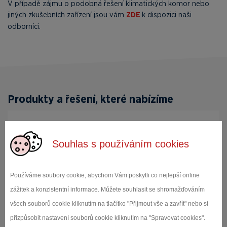
V případě zájmu o podobná řešení klimatických komor nebo
jiných zkušebních zařízení jsou vám
ZDE
k dispozici naši
odborníci.
Produkty a řešení, které nabízíme
Zkušební komory weisstechnik
Souhlas s používáním cookies
Zkušební a testovací komory značky Weiss
Technik GmbH. Dodáváme ucelenou řadu
teplotních, klimatických, šokových, vibračních,
Používáme soubory cookie, abychom Vám poskytli co nejlepší online
postřikových, prachových a dalších komor.
zážitek a konzistentní informace. Můžete souhlasit se shromažďováním
Námi dodávan...
všech souborů cookie kliknutím na tlačítko "Přijmout vše a zavřít" nebo si
přizpůsobit nastavení souborů cookie kliknutím na "Spravovat cookies".