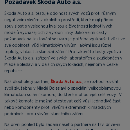
Požadavek Škoda Auto a.s.
Škoda Auto a.s. testuje odolnost svých vozů proti různým
negativním vlivům z okolního prostředí, které mají přímou
souvislost s výslednou kvalitou a životností jednotlivých
modelů vycházejících z výrobní linky. Jako velmi častý
požadavek na testování se ukazuje potřeba vyzkoušet vůz i ve
své odolnosti vůči klimatickým vlivům, jakými jsou různé
teploty, vlhkost a sluneční záření. Pro takovéto testy využívá
Škoda Auto a.s. zařízení ve svých laboratořích a zkušebnách v
Mladé Boleslavi a v dalších svých lokacích, nejenom v České
republice.
Náš dlouholetý partner,
Škoda Auto a.s.
, se rozhodl rozšířit
svoji zkušebnu v Mladé Boleslavi o speciální velkoobjemovou
klimatickou solární komoru, do které mohou vjet celé vozy. V
takové komoře je možné otestovat celý vůz i jednotlivé části
nebo komponenty proti vlivům extrémních klimatických
podmínek i proti vlivům slunečního záření.
Na první pohled bylo zadání našeho partnera na tzv. drive-in