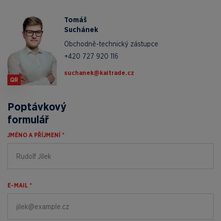
Tomáš
Suchánek
Obchodně-technický zástupce
+420 727 920 116
zc.edartiak@kenahcus
QR
Poptávkový
formulář
JMÉNO A PŘÍJMENÍ *
E-MAIL *