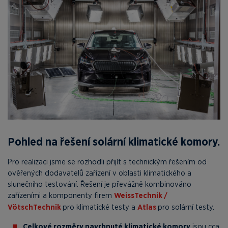
Pohled na řešení solární klimatické komory.
Pro realizaci jsme se rozhodli přijít s technickým řešením od
ověřených dodavatelů zařízení v oblasti klimatického a
slunečního testování. Řešení je převážně kombinováno
zařízeními a komponenty firem
WeissTechnik /
VötschTechnik
pro klimatické testy a
Atlas
pro solární testy.
Celkové rozměry navrhnuté klimatické komory
jsou cca