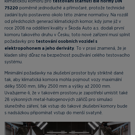
klimatickou komoru pro
testování stárnutí dle normy DIN
75220
poměrně jednoduché a přímočaré, protože technické
zadání bylo postaveno okolo této známe normativy. Na rozdíl
od předchozích generací klimatických komor, kdy jsme již v
roce 2008 na oddělení kvality v Škoda Auto a.s. dodali první
komoru takového druhu v Česku, toto nové zařízení musí splnit
požadavky pro
testování osobních vozidel s
elektropohonem a jeho deriváty
. To v praxi znamená, že je
kladen silný důraz na bezpečnost používání celého testovacího
systému.
Minimální požadavky na zkušební prostor byly striktně dané
tak, aby klimatická komora mohla pojmout vozy maximální
délky 5500 mm, šířky 2500 mm a výšky až 2000 mm.
Uvažujeme-li, že v takovém prostoru je zapotřebí umístit také
28 výkonných metal-halogenových zářičů pro simulaci
slunečního záření, tak vstup do takové zkušební komory bude
s nadsázkou připomínat vstup do menší svatyně.