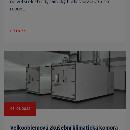
největší elektrodynamický budič vibrací v České
repub...
Číst více
03. 01. 2022
Velkoobjemová zkušební klimatická komora