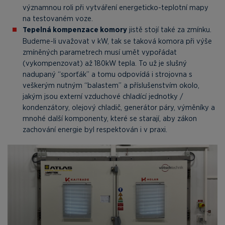
významnou roli při vytváření energeticko-teplotní mapy
na testovaném voze.
Tepelná kompenzace komory
jistě stojí také za zmínku.
Budeme-li uvažovat v kW, tak se taková komora při výše
zmíněných parametrech musí umět vypořádat
(vykompenzovat) až 180kW tepla. To už je slušný
nadupaný “sporťák” a tomu odpovídá i strojovna s
veškerým nutným “balastem” a příslušenstvím okolo,
jakým jsou externí vzduchové chladící jednotky /
kondenzátory, olejový chladič, generátor páry, výměníky a
mnohé další komponenty, které se starají, aby zákon
zachování energie byl respektován i v praxi.