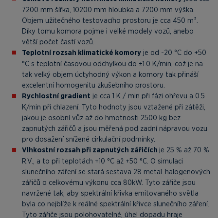
7200 mm šířka, 10200 mm hloubka a 7200 mm výška.
Objem užitečného testovacího prostoru je cca 450 m³.
Díky tomu komora pojme i velké modely vozů, anebo
větší počet častí vozů.
Teplotní rozsah klimatické komory
je od -20 °C do +50
°C s teplotní časovou odchylkou do ±1.0 K/min, což je na
tak velký objem úctyhodný výkon a komory tak přináší
excelentní homogenitu zkušebního prostoru.
Rychlostní gradient
je cca 1 K / min při fázi ohřevu a 0.5
K/min při chlazení. Tyto hodnoty jsou vztažené při zátěži,
jakou je osobní vůz až do hmotnosti 2500 kg bez
zapnutých zářičů a jsou měřená pod zadní nápravou vozu
pro dosažení snížené cirkulační podmínky.
Vlhkostní rozsah při zapnutých zářičích
je 25 % až 70 %
R.V., a to při teplotách +10 °C až +50 °C. O simulaci
slunečního záření se stará sestava 28 metal-halogenových
zářičů o celkovému výkonu cca 80kW. Tyto zářiče jsou
navržené tak, aby spektrální křivka emitovaného světla
byla co nejblíže k reálné spektrální křivce slunečního záření.
Tyto zářiče jsou polohovatelné, úhel dopadu hraje