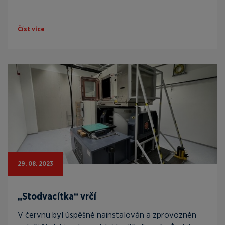
Číst více
29. 08. 2023
„Stodvacítka“ vrčí
V červnu byl úspěšně nainstalován a zprovozněn