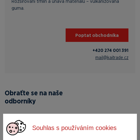
Rozšiřování trhlin a únava materiálu – vulkanizovaná
guma.
Poptat obchodníka
+420 274 001 391
mail@kaitrade.cz
Obraťte se na naše
odborníky
Poptávkový
Souhlas s používáním cookies
formulář
JMÉNO A PŘÍJMENÍ *