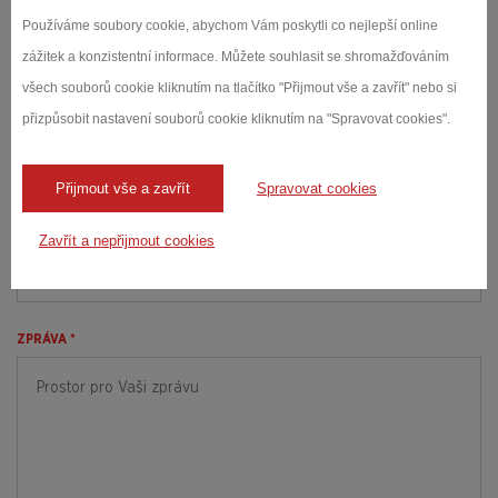
Používáme soubory cookie, abychom Vám poskytli co nejlepší online
zážitek a konzistentní informace. Můžete souhlasit se shromažďováním
všech souborů cookie kliknutím na tlačítko "Přijmout vše a zavřít" nebo si
TELEFONNÍ ČÍSLO *
přizpůsobit nastavení souborů cookie kliknutím na "Spravovat cookies".
Přijmout vše a zavřít
Spravovat cookies
E-MAIL *
Zavřít a nepřijmout cookies
ZPRÁVA *