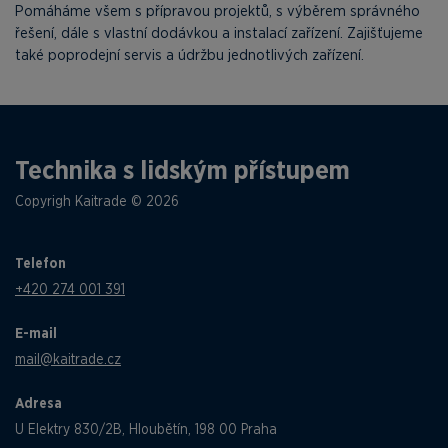
Pomáháme všem s přípravou projektů, s výběrem správného
řešení, dále s vlastní dodávkou a instalací zařízení. Zajišťujeme
také poprodejní servis a údržbu jednotlivých zařízení.
Technika s lidským přístupem
Copyrigh Kaitrade © 2026
Telefon
+420 274 001 391
E-mail
mail@kaitrade.cz
Adresa
U Elektry 830/2B, Hloubětín, 198 00 Praha