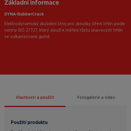
Základní informace
DYNA-RubberCrack
Elektrodynamický zkušební stroj pro zkoušky šíření trhlin podle
normy ISO 27727, který slouží k měření růstu únavových trhlin
ve vulkanizované gumě.
Vlastnosti a použití
Fotogalerie a video
Použití produktu