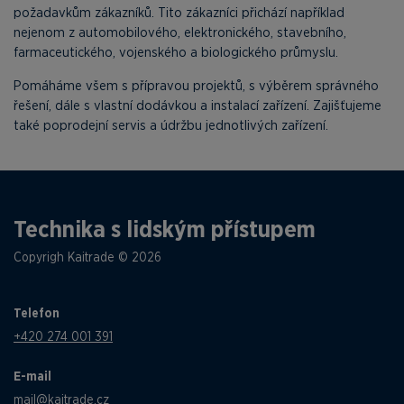
požadavkům zákazníků. Tito zákazníci přichází například
nejenom z automobilového, elektronického, stavebního,
farmaceutického, vojenského a biologického průmyslu.
Pomáháme všem s přípravou projektů, s výběrem správného
řešení, dále s vlastní dodávkou a instalací zařízení. Zajišťujeme
také poprodejní servis a údržbu jednotlivých zařízení.
Technika s lidským přístupem
Copyrigh Kaitrade © 2026
Telefon
+420 274 001 391
E-mail
mail@kaitrade.cz