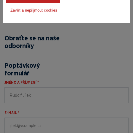
mail@kaitrade.cz
Zavřít a nepřijmout cookies
Obraťte se na naše
odborníky
Poptávkový
formulář
JMÉNO A PŘÍJMENÍ *
E-MAIL *