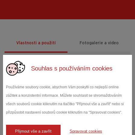
Vlastnosti a použití
Fotogalerie a video
Souhlas s používáním cookies
Použití produktu
U různých automobilových dílů je třeba testovat jejich
životnost a odolnost. Kromě standardizovaných řešení
Používáme soubory cookie, abychom Vám poskytli co nejlepší online
dokážeme dodat i speciální, účelová zkušební zařízení.
zážitek a konzistentní informace. Můžete souhlasit se shromažďováním
všech souborů cookie kliknutím na tlačítko "Přijmout vše a zavřít" nebo si
přizpůsobit nastavení souborů cookie kliknutím na "Spravovat cookies".
Poptat obchodníka
Přijmout vše a zavřít
Spravovat cookies
+420 274 001 391