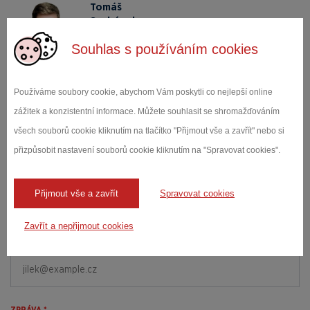
Tomáš
Suchánek
Obchodní manažer
Souhlas s používáním cookies
+420 727 920 116
zc.edartiak@kenahcus
Používáme soubory cookie, abychom Vám poskytli co nejlepší online
zážitek a konzistentní informace. Můžete souhlasit se shromažďováním
Poptávkový
všech souborů cookie kliknutím na tlačítko "Přijmout vše a zavřít" nebo si
formulář
přizpůsobit nastavení souborů cookie kliknutím na "Spravovat cookies".
JMÉNO A PŘÍJMENÍ *
Přijmout vše a zavřít
Spravovat cookies
Zavřít a nepřijmout cookies
E-MAIL *
ZPRÁVA *