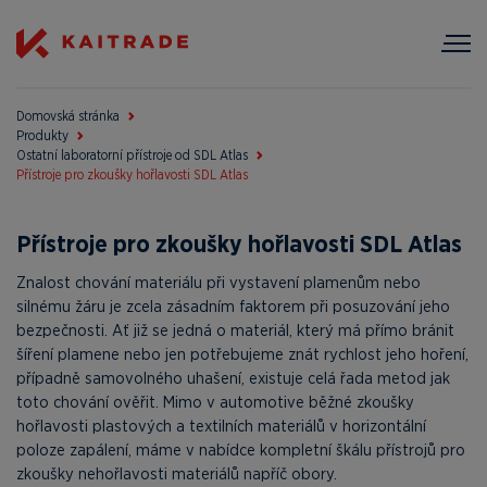
Domovská stránka
Produkty
Ostatní laboratorní přístroje od SDL Atlas
Přístroje pro zkoušky hořlavosti SDL Atlas
Přístroje pro zkoušky hořlavosti SDL Atlas
Znalost chování materiálu při vystavení plamenům nebo
silnému žáru je zcela zásadním faktorem při posuzování jeho
bezpečnosti. Ať již se jedná o materiál, který má přímo bránit
šíření plamene nebo jen potřebujeme znát rychlost jeho hoření,
případně samovolného uhašení, existuje celá řada metod jak
toto chování ověřit. Mimo v automotive běžné zkoušky
hořlavosti plastových a textilních materiálů v horizontální
poloze zapálení, máme v nabídce kompletní škálu přístrojů pro
zkoušky nehořlavosti materiálů napříč obory.