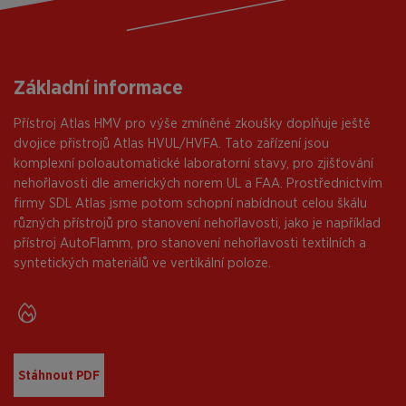
Základní informace
Přístroj Atlas HMV pro výše zmíněné zkoušky doplňuje ještě
dvojice přistrojů Atlas HVUL/HVFA. Tato zařízení jsou
komplexní poloautomatické laboratorní stavy, pro zjišťování
nehořlavosti dle amerických norem UL a FAA. Prostřednictvím
firmy SDL Atlas jsme potom schopní nabídnout celou škálu
různých přístrojů pro stanovení nehořlavosti, jako je například
přístroj AutoFlamm, pro stanovení nehořlavosti textilních a
syntetických materiálů ve vertikální poloze.
Stáhnout PDF