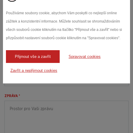
QR
Používáme soubory cookie, abychom Vám poskytli co nejlepší online
Poptávkový
zážitek a konzistentní informace. Můžete souhlasit se shromažďováním
formulář
všech souborů cookie kliknutím na tlačítko "Přijmout vše a zavřít" nebo si
JMÉNO A PŘÍJMENÍ *
přizpůsobit nastavení souborů cookie kliknutím na "Spravovat cookies".
Přijmout vše a zavřít
Spravovat cookies
E-MAIL *
Zavřít a nepřijmout cookies
ZPRÁVA *