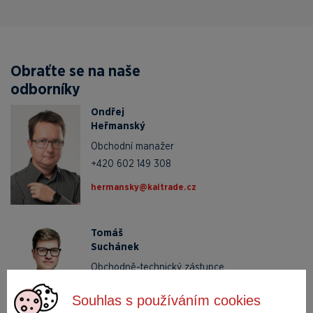
Obraťte se na naše
odborníky
Ondřej
Heřmanský
Obchodní manažer
+420 602 149 308
zc.edartiak@yksnamreh
Tomáš
Suchánek
Obchodně-technický zástupce
+420 727 920 116
Souhlas s používáním cookies
zc.edartiak@kenahcus