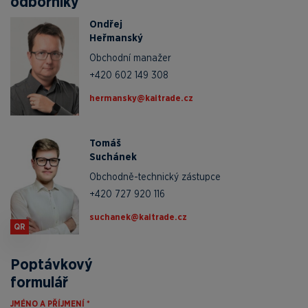
odborníky
Ondřej
Heřmanský
Obchodní manažer
+420 602 149 308
zc.edartiak@yksnamreh
Tomáš
Suchánek
Obchodně-technický zástupce
+420 727 920 116
zc.edartiak@kenahcus
QR
Poptávkový
formulář
JMÉNO A PŘÍJMENÍ *