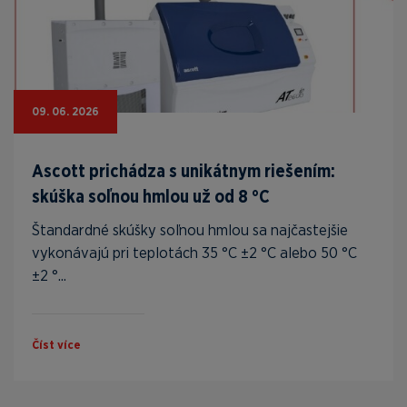
09. 06. 2026
Ascott prichádza s unikátnym riešením:
skúška soľnou hmlou už od 8 °C
Štandardné skúšky soľnou hmlou sa najčastejšie
vykonávajú pri teplotách 35 °C ±2 °C alebo 50 °C
±2 °...
Číst více