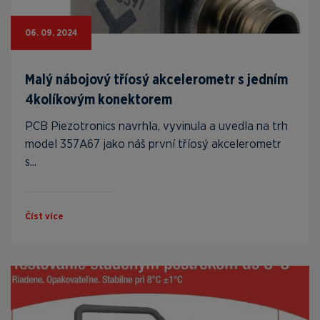
06. 09. 2024
Malý nábojový tříosý akcelerometr s jedním
4kolíkovým konektorem
PCB Piezotronics navrhla, vyvinula a uvedla na trh
model 357A67 jako náš první tříosý akcelerometr
s...
Číst více