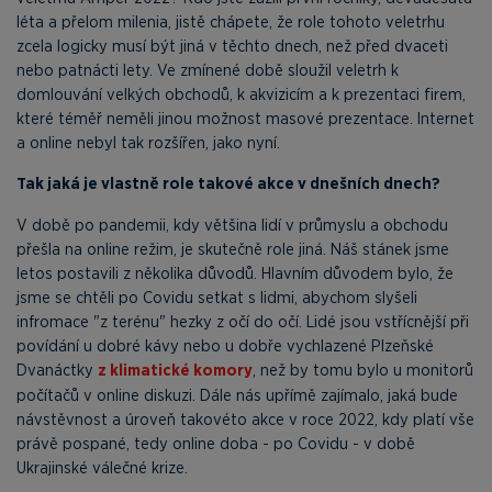
léta a přelom milenia, jistě chápete, že role tohoto veletrhu
zcela logicky musí být jiná v těchto dnech, než před dvaceti
nebo patnácti lety. Ve zmínené době sloužil veletrh k
domlouvání velkých obchodů, k akvizicím a k prezentaci firem,
které téměř neměli jinou možnost masové prezentace. Internet
a online nebyl tak rozšířen, jako nyní.
Tak jaká je vlastně role takové akce v dnešních dnech?
V době po pandemii, kdy většina lidí v průmyslu a obchodu
přešla na online režim, je skutečně role jiná. Náš stánek jsme
letos postavili z několika důvodů. Hlavním důvodem bylo, že
jsme se chtěli po Covidu setkat s lidmi, abychom slyšeli
infromace "z terénu" hezky z očí do očí. Lidé jsou vstřícnější při
povídání u dobré kávy nebo u dobře vychlazené Plzeňské
Dvanáctky
z klimatické komory
, než by tomu bylo u monitorů
počítačů v online diskuzi. Dále nás upřímě zajímalo, jaká bude
návstěvnost a úroveň takovéto akce v roce 2022, kdy platí vše
právě pospané, tedy online doba - po Covidu - v době
Ukrajinské válečné krize.