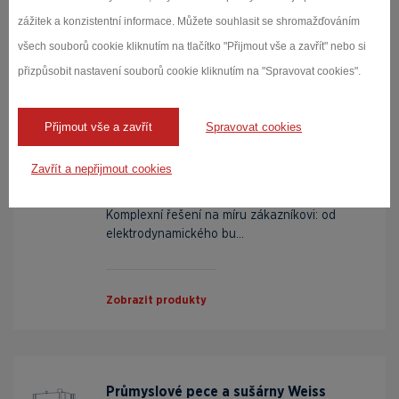
zážitek a konzistentní informace. Můžete souhlasit se shromažďováním
Zobrazit produkty
všech souborů cookie kliknutím na tlačítko "Přijmout vše a zavřít" nebo si
přizpůsobit nastavení souborů cookie kliknutím na "Spravovat cookies".
Vibrační systémy Acutronic
Přijmout vše a zavřít
Spravovat cookies
Naše zákazníky podporujeme i systémovými
Zavřít a nepřijmout cookies
řešeními. Právě vibrační systémy tvoří
důležitou součást takových požadavků.
Komplexní řešení na míru zákazníkovi: od
elektrodynamického bu...
Zobrazit produkty
Průmyslové pece a sušárny Weiss