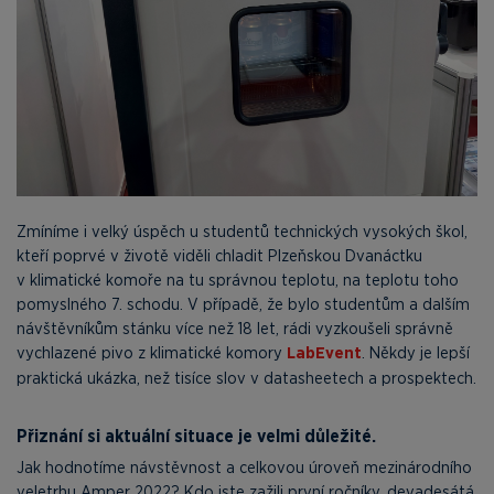
Zmíníme i velký úspěch u studentů technických vysokých škol,
kteří poprvé v životě viděli chladit Plzeňskou Dvanáctku
v klimatické komoře na tu správnou teplotu, na teplotu toho
pomyslného 7. schodu. V případě, že bylo studentům a dalším
návštěvníkům stánku více než 18 let, rádi vyzkoušeli správně
vychlazené pivo z klimatické komory
LabEvent
. Někdy je lepší
praktická ukázka, než tisíce slov v datasheetech a prospektech.
Přiznání si aktuální situace je velmi důležité.
Jak hodnotíme návstěvnost a celkovou úroveň mezinárodního
veletrhu Amper 2022? Kdo jste zažili první ročníky, devadesátá