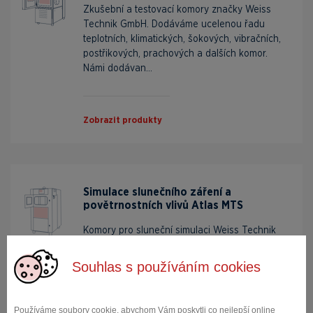
Zkušební a testovací komory značky Weiss
Technik GmbH. Dodáváme ucelenou řadu
teplotních, klimatických, šokových, vibračních,
postřikových, prachových a dalších komor.
Námi dodávan...
Zobrazit produkty
Simulace slunečního záření a
povětrnostních vlivů Atlas MTS
Komory pro sluneční simulaci Weiss Technik
GmbH a Atlas MTT. Přímé sluneční světlo,
teplo, chlad a vlhkost. Téměř veškeré
Souhlas s používáním cookies
předměty každodenního života podléhají těmto
vlivům prostř...
Používáme soubory cookie, abychom Vám poskytli co nejlepší online