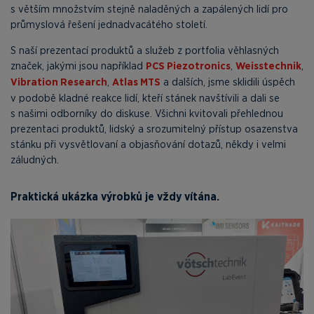
s větším množstvím stejně naladěných a zapálených lidí pro
průmyslová řešení jednadvacátého století.
S naší prezentací produktů a služeb z portfolia věhlasných
značek, jakými jsou například
PCS Piezotronics
,
Weisstechnik
,
Vibration Research
,
Atlas MTS
a dalších, jsme sklidili úspěch
v podobě kladné reakce lidí, kteří stánek navštívili a dali se
s našimi odborníky do diskuse. Všichni kvitovali přehlednou
prezentaci produktů, lidský a srozumitelný přístup osazenstva
stánku při vysvětlovaní a objasňování dotazů, někdy i velmi
záludných.
Praktická ukázka výrobků je vždy vítána.