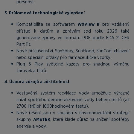
přesnost.
3. Průlomové technologické vylepšení
Kompatibilita se softwarem
WXView II
pro vzdálený
přístup k datům a zprávám (od roku 2026 také
generované zprávy ve formátu PDF podle FDA 21 CFR
Part 11).
Nové příslušenství: SunSpray, SunFlood, SunCool chlazení
nebo speciální držáky pro farmaceutické vzorky.
Plug & Play světelné kazety pro snadnou výměnu
žárovek a filtrů.
4. Úspora zdrojů a udržitelnost
Vestavěný systém recyklace vody umožňuje výrazně
snížit spotřebu demineralizované vody během testů (až
2700 litrů při 1000hodinovém testu).
Nové řešení jsou v souladu s environmentální strategií
skupiny
AMETEK
, která klade důraz na snížení spotřeby
energie a vody.