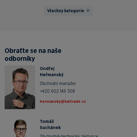
Všechny kategorie
Obraťte se na naše
odborníky
Ondřej
Heřmanský
Obchodní manažer
+420 602 149 308
zc.edartiak@yksnamreh
Tomáš
Suchánek
Obchodně-technický zástupce