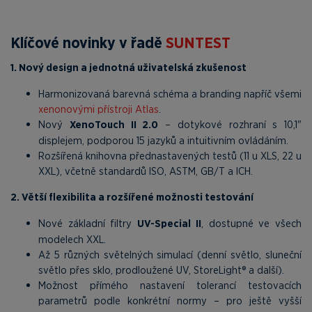
Klíčové novinky v řadě
SUNTEST
1. Nový design a jednotná uživatelská zkušenost
Harmonizovaná barevná schéma a branding napříč všemi
xenonovými přístroji Atlas
.
Nový
XenoTouch II 2.0
– dotykové rozhraní s 10,1"
displejem, podporou 15 jazyků a intuitivním ovládáním.
Rozšířená knihovna přednastavených testů (11 u XLS, 22 u
XXL), včetně standardů ISO, ASTM, GB/T a ICH.
2. Větší flexibilita a rozšířené možnosti testování
Nové základní filtry
UV-Special II
, dostupné ve všech
modelech XXL.
Až 5 různých světelných simulací (denní světlo, sluneční
světlo přes sklo, prodloužené UV, StoreLight® a další).
Možnost přímého nastavení tolerancí testovacích
parametrů podle konkrétní normy – pro ještě vyšší