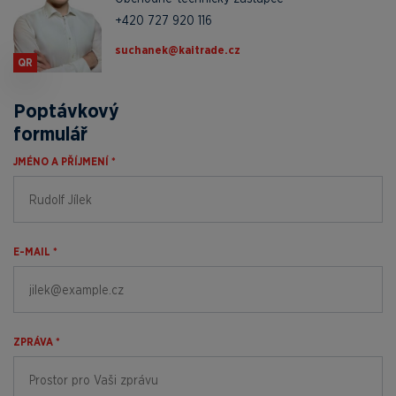
+420 727 920 116
zc.edartiak@kenahcus
QR
Poptávkový
formulář
JMÉNO A PŘÍJMENÍ *
E-MAIL *
ZPRÁVA *