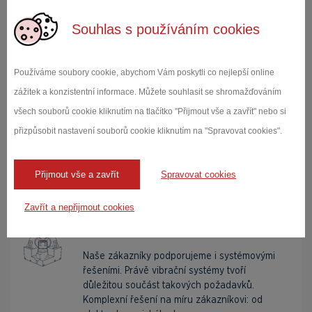
Simulace slunečního záření a
povětrnostních vlivů Atlas MTS
Souhlas s používáním cookies
Komory pro sluneční simulaci Weiss Technik
GmbH a Atlas MTT. Přímé sluneční světlo,
Používáme soubory cookie, abychom Vám poskytli co nejlepší online
teplo, chlad a vlhkost. Téměř veškeré
předměty každodenního života podléhají těmto
zážitek a konzistentní informace. Můžete souhlasit se shromažďováním
vlivům prostř...
všech souborů cookie kliknutím na tlačítko "Přijmout vše a zavřít" nebo si
přizpůsobit nastavení souborů cookie kliknutím na "Spravovat cookies".
Zobrazit produkty
Přijmout vše a zavřít
Spravovat cookies
Zavřít a nepřijmout cookies
Vibrační systémy Acutronic
Naše zákazníky podporujeme i systémovými
řešeními. Právě vibrační systémy tvoří
důležitou součást takových požadavků.
Komplexní řešení na míru zákazníkovi: od