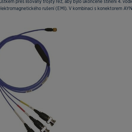
kem přes lisovaný trojitý řez, aby bylo ukončené stínění 4. vod
y elektromagnetického rušení (EMI). V kombinaci s konektorem AYN