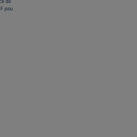
iče do
F jsou