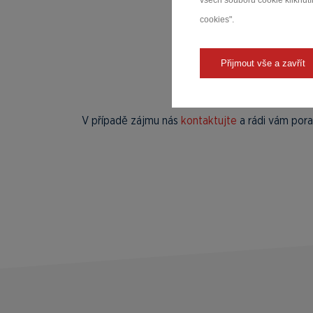
všech souborů cookie kliknutím
cookies".
Přijmout vše a zavřít
V případě zájmu nás
kontaktujte
a rádi vám por