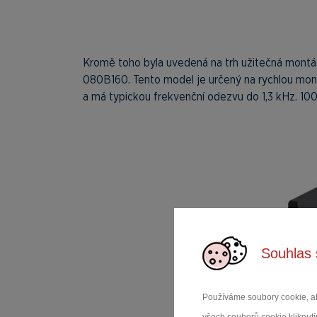
Kromě toho byla uvedená na trh užitečná montáž
080B160. Tento model je určený na rychlou mon
a má typickou frekvenční odezvu do 1,3 kHz. 100
Souhlas 
Používáme soubory cookie, ab