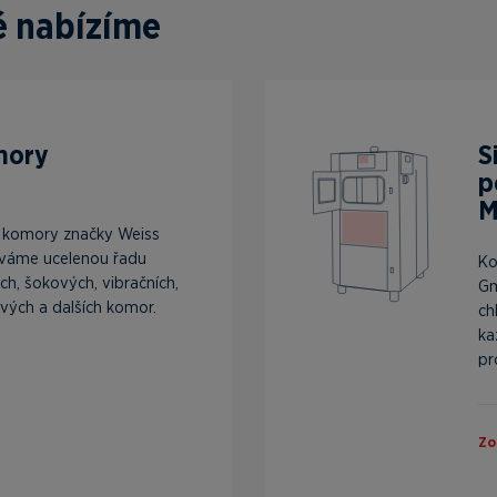
ré nabízíme
mory
S
p
M
í komory značky Weiss
váme ucelenou řadu
Ko
ých, šokových, vibračních,
Gm
vých a dalších komor.
ch
ka
pro
Zo