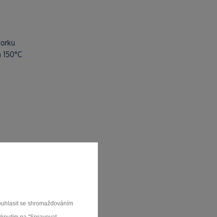
vorku
a 150°C
souhlasit se shromažďováním