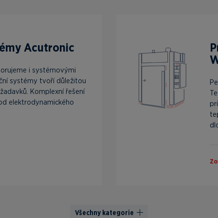
témy Acutronic
P
W
porujeme i systémovými
ční systémy tvoří důležitou
Pe
žadavků. Komplexní řešení
Te
 od elektrodynamického
pr
te
dl
Zo
Všechny kategorie