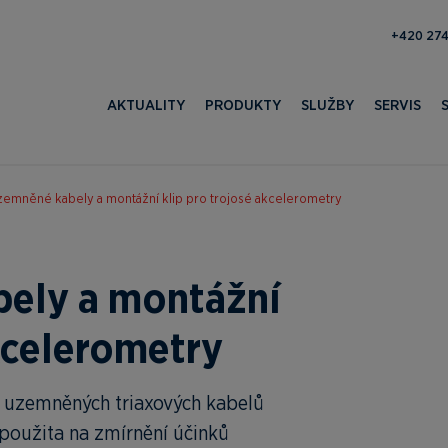
193 100 
AKTUALITY
PRODUKTY
SLUŽBY
SERVIS
emněné kabely a montážní klip pro trojosé akcelerometry
ely a montážní
akcelerometry
ii uzemněných triaxových kabelů
použita na zmírnění účinků