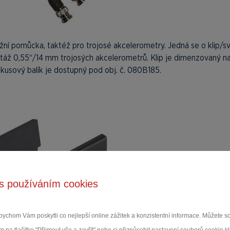
ní pomůcka, taktéž pro trojosé akcelerometry. Jedná se o klip/s
táž 0,55“/14 mm trojosých akcelerometrů. Klip je dimenzovaný n
kusový balík je dostupný pod obj. č. 080B185.
s používáním cookies
ychom Vám poskytli co nejlepší online zážitek a konzistentní informace. Můžete 