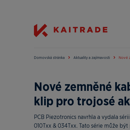
Domovská stránka
Aktuality a zajímavosti
Nové z
Nové zemněné kab
klip pro trojosé 
PCB Piezotronics navrhla a vydala sér
010Txx & 034Txx. Tato série může být 