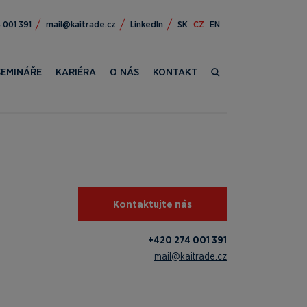
472 024+
zc.edartiak@liam
LinkedIn
SK
CZ
EN
SEMINÁŘE
KARIÉRA
O NÁS
KONTAKT
Kontaktujte nás
+420 274 001 391
mail@kaitrade.cz