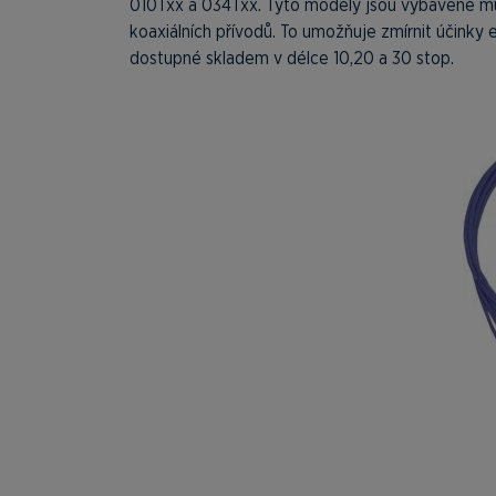
010Txx a 034Txx. Tyto modely jsou vybavené můst
koaxiálních přívodů. To umožňuje zmírnit účink
dostupné skladem v délce 10,20 a 30 stop.