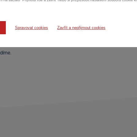
 na tlačítko "Přijmout vše a zavřít" nebo si přizpůsobit nastavení souborů cookie k
Spravovat cookies
Zavřít a nepřijmout cookies
adíme.