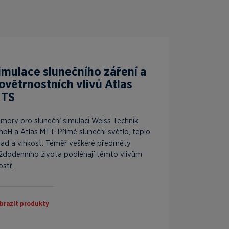
imulace slunečního záření a
ovětrnostních vlivů Atlas
TS
mory pro sluneční simulaci Weiss Technik
bH a Atlas MTT. Přímé sluneční světlo, teplo,
lad a vlhkost. Téměř veškeré předměty
ždodenního života podléhají těmto vlivům
stř...
brazit produkty