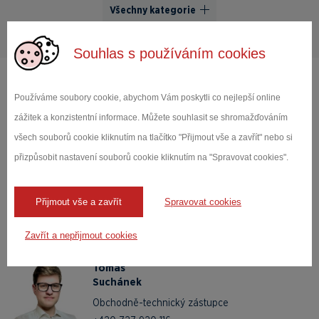
Všechny kategorie
Souhlas s používáním cookies
Používáme soubory cookie, abychom Vám poskytli co nejlepší online
Obraťte se na naše
odborníky
zážitek a konzistentní informace. Můžete souhlasit se shromažďováním
všech souborů cookie kliknutím na tlačítko "Přijmout vše a zavřít" nebo si
Ondřej
Heřmanský
přizpůsobit nastavení souborů cookie kliknutím na "Spravovat cookies".
Obchodní manažer
+420 602 149 308
Přijmout vše a zavřít
Spravovat cookies
zc.edartiak@yksnamreh
Zavřít a nepřijmout cookies
Tomáš
Suchánek
Obchodně-technický zástupce