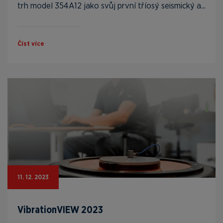
trh model 354A12 jako svůj první tříosý seismický a...
Číst více
11. 12. 2023
VibrationVIEW 2023