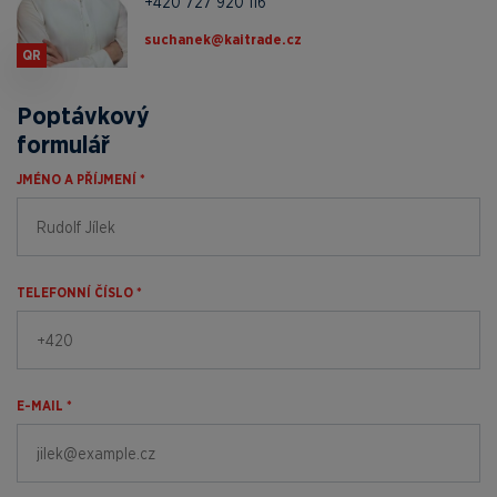
+420 727 920 116
zc.edartiak@kenahcus
QR
Poptávkový
formulář
JMÉNO A PŘÍJMENÍ *
TELEFONNÍ ČÍSLO *
E-MAIL *